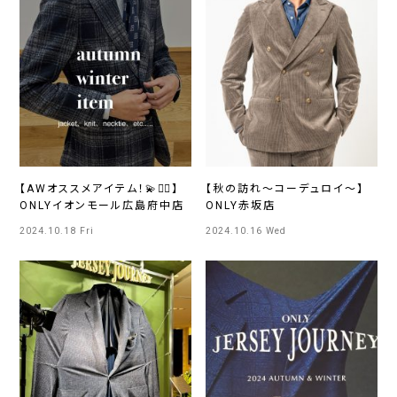
【AWオススメアイテム！💫☝🏻】
【秋の訪れ～コーデュロイ～】
ONLYイオンモール広島府中店
ONLY赤坂店
2024.10.18 Fri
2024.10.16 Wed