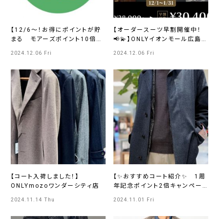
【12/6～！お得にポイントが貯
【オーダースーツ早割開催中！
まる モアーズポイント10倍キ
📢💫】ONLYイオンモール広島
ャンペーン】ONLY JERSEY
府中店
2024.12.06 Fri
2024.12.06 Fri
JOURNEY横浜モアーズ店
【コート入荷しました！】
【✨おすすめコート紹介✨ 1周
ONLYmozoワンダーシティ店
年記念ポイント2倍キャンペー
ン中😆🎉】ONLYさっぽろ東急
2024.11.14 Thu
2024.11.01 Fri
店