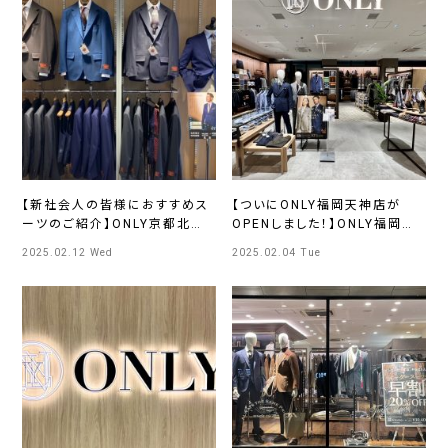
【新社会人の皆様におすすめス
【ついにONLY福岡天神店が
ーツのご紹介】ONLY京都北山
OPENしました！】ONLY福岡天
店
神店
2025.02.12 Wed
2025.02.04 Tue