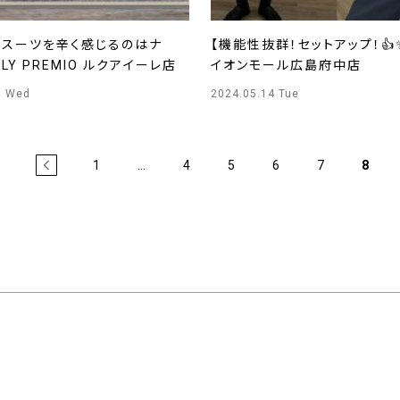
がスーツを辛く感じるのはナ
【機能性抜群！セットアップ！👍✨
LY PREMIO ルクアイーレ店
イオンモール広島府中店
5 Wed
2024.05.14 Tue
1
…
4
5
6
7
8