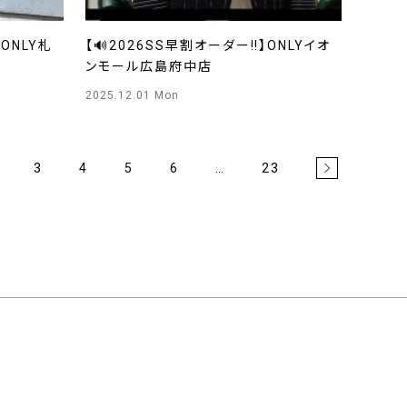
ONLY札
【🔊2026SS早割オーダー‼️】ONLYイオ
ンモール広島府中店
2025.12.01 Mon
3
4
5
6
…
23