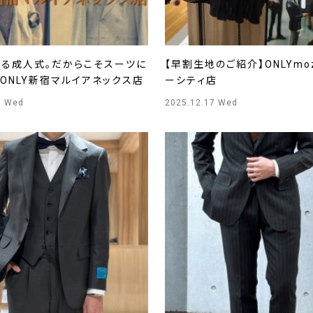
残る成人式。だからこそスーツに
【早割生地のご紹介】ONLYmo
ONLY新宿マルイアネックス店
ーシティ店
7 Wed
2025.12.17 Wed