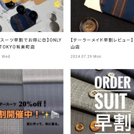
スーツ早割でお得に😍】ONLY
【テーラーメイド早割レビュー】
O TOKYO有楽町店
山店
1 Wed
2024.07.29 Mon