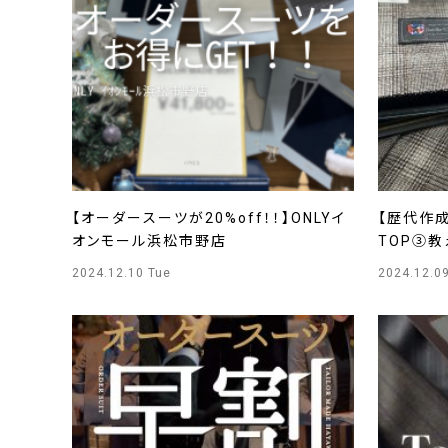
【オーダースーツが20%off！！】ONLYイ
【歴代作
オンモール浜松市野店
TOP③教
ルクアイ
2024.12.10 Tue
2024.12.0