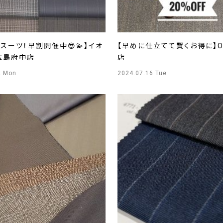
スーツ！早割開催中😎💫】イオ
【早めに仕立てて賢くお得に】O
広島府中店
店
2 Mon
2024.07.16 Tue