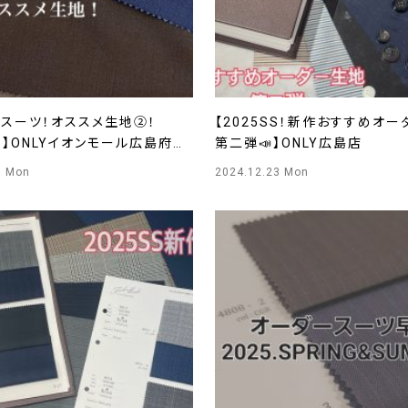
ースーツ！オススメ生地②！
【2025SS！新作おすすめオ
S 】ONLYイオンモール広島府中
第二弾📣】ONLY広島店
3 Mon
2024.12.23 Mon