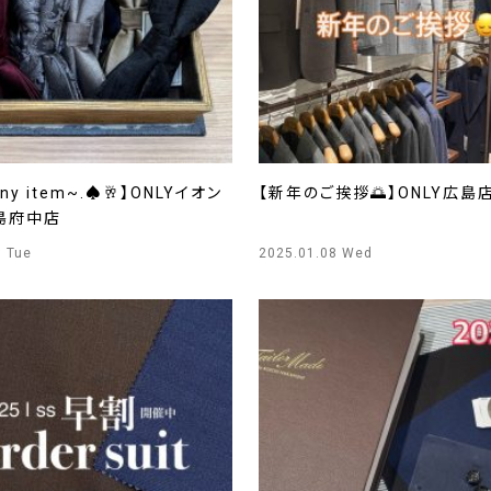
ony item~.♠🥂】ONLYイオン
【新年のご挨拶🌅】ONLY広島
島府中店
7 Tue
2025.01.08 Wed