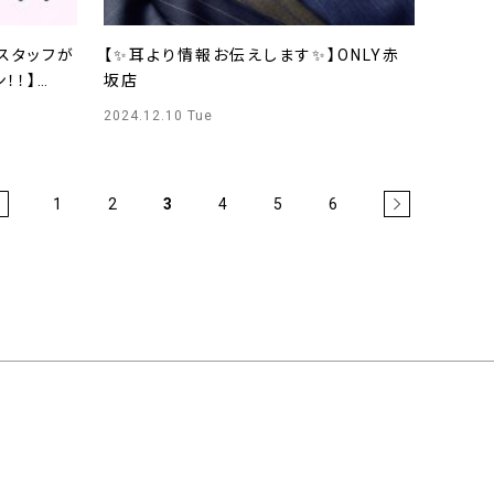
人スタッフが
【✨耳より情報お伝えします✨】ONLY赤
！！】
坂店
店
2024.12.10 Tue
1
2
3
4
5
6