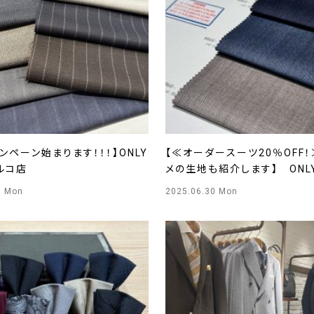
ンペーン始まります！！！】ONLY
【≪オーダースーツ20％OFF
ルコ店
メの生地も紹介します】 ONL
店
0 Mon
2025.06.30 Mon