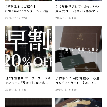
【早割生地のご紹介】
【10年後見返してもカッコいい
ONLYmozoワンダーシティ店
成人式コーデ】ONLY博多マル
イ店
2025.12.17 Wed
2025.12.16 Tue
【好評開催中 オーダースーツキ
【“体験”と“時間”を贈る―心温
ャンペーン『早割』】ONLY名古
まるギフトカード―】ONLY
屋広小路店
JERSEY JOURNEY横浜モア
2025.12.16 Tue
2025.12.16 Tue
ーズ店