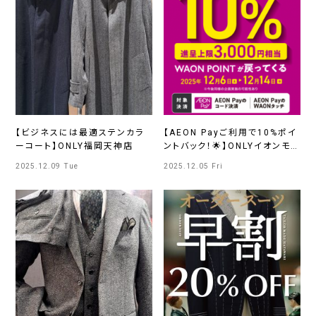
【ビジネスには最適ステンカラ
【AEON Payご利⽤で10%ポイ
ーコート】ONLY福岡天神店
ントバック！🌟】ONLYイオンモ
ール京都桂川店
2025.12.09 Tue
2025.12.05 Fri