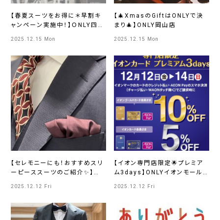
【春夏スーツをお得に＊早割キ
【🎄XmasのGiftはONLYで決
ャンペーン実施中！】ＯNLY四条
まり🎄】ONLY岡山店
烏丸店
2025.12.15 Mon
2025.12.15 Mon
【セレモニーにも！おすすめスリ
【イオン専門店限定🌟プレミア
ーピーススーツのご紹介✨】
ム3days】ONLYイオンモール
ONLYさっぽろ東急
京都桂川店
2025.12.12 Fri
2025.12.12 Fri