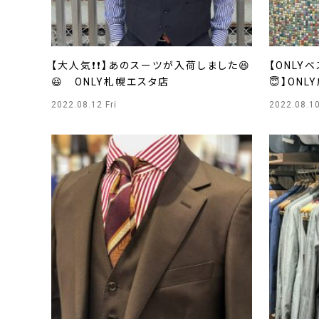
【大人気❗❗】あのスーツが入荷しました😆
【ONLY
😆 ONLY札幌エスタ店
😇】ONL
2022.08.12 Fri
2022.08.1