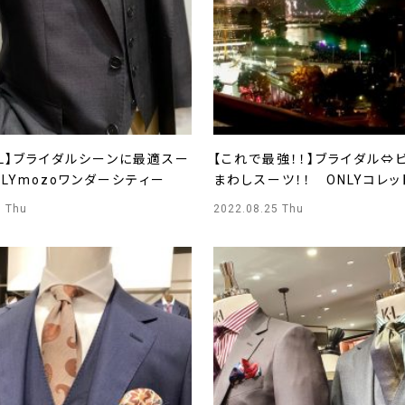
AL】ブライダルシーンに最適スー
【これで最強！！】ブライダル⇔
NLYmozoワンダーシティー
まわしスーツ！！ ONLYコレ
5 Thu
2022.08.25 Thu