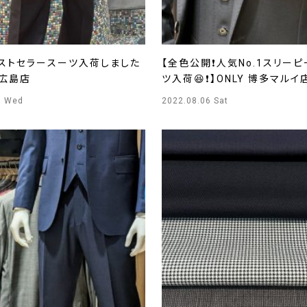
ベストセラースーツ入荷しました
【全色公開❗️人気No.1スリー
Y広島店
ツ入荷😆❗️】ONLY 博多マルイ
0 Wed
2022.08.06 Sat