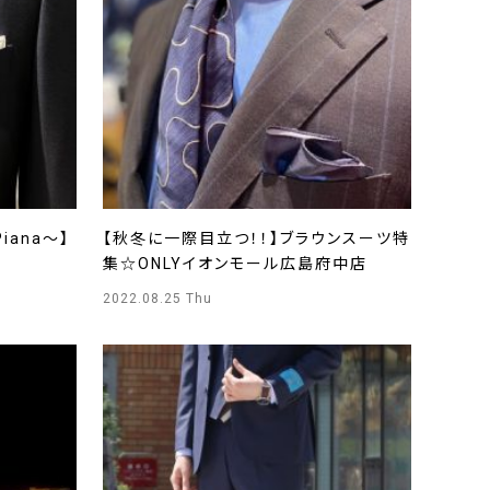
iana～】
【秋冬に一際目立つ！！】ブラウンスーツ特
集☆ONLYイオンモール広島府中店
2022.08.25 Thu