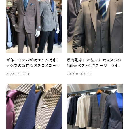
新作アイテムが続々と入荷中
🌟特別な日の装いにオススメの
✨☆春の新作☆オススメコーデ
1着🌟ベスト付きスーツ ONLY
をご紹介❢ ONLYイオンモール
イオンモール浜松市野店
2023.02.10 Fri
2023.01.06 Fri
浜松市野店