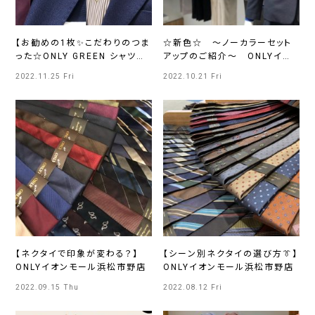
【お勧めの1枚✨こだわりのつま
☆新色☆ ～ノーカラーセット
った☆ONLY GREEN シャツ
アップのご紹介～ ONLYイオ
☆】ONLYイオンモール浜松市
ンモール浜松市野
2022.11.25 Fri
2022.10.21 Fri
野店
【ネクタイで印象が変わる？】
【シーン別ネクタイの選び方👔】
ONLYイオンモール浜松市野店
ONLYイオンモール浜松市野店
2022.09.15 Thu
2022.08.12 Fri