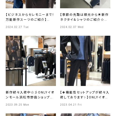
【ビジネスからセレモニーまで！
【季節の先取は襟元から🌟新作
万能新作スーツのご紹介】
ネクタイ＆シャツのご紹介☆彡】
ONLYイオンモール浜松市野店
ONLYイオンモール浜松市野店
2024.02.27 Tue
2024.02.07 Wed
新作続々入荷中☆彡ONLYイオ
【🍀機能性セットアップが続々入
ンモール浜松市野店ショップツ
荷しております✨】ONLYイオン
アー（その①）
モール浜松市野店
2023.09.25 Mon
2023.04.21 Fri