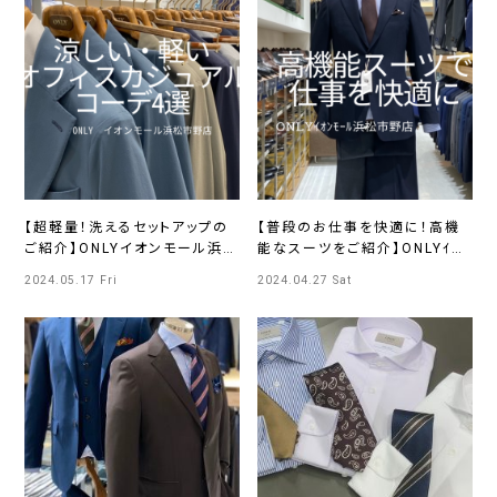
【超軽量！洗えるセットアップの
【普段のお仕事を快適に！高機
ご紹介】ONLYイオンモール浜松
能なスーツをご紹介】ONLYｲｵﾝ
市野店
ﾓｰﾙ浜松市野店
2024.05.17 Fri
2024.04.27 Sat