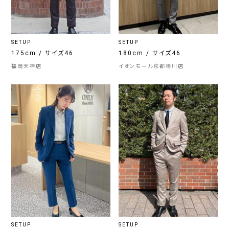
SETUP
SETUP
175cm / サイズ46
180cm / サイズ46
福岡天神店
イオンモール京都桂川店
SETUP
SETUP