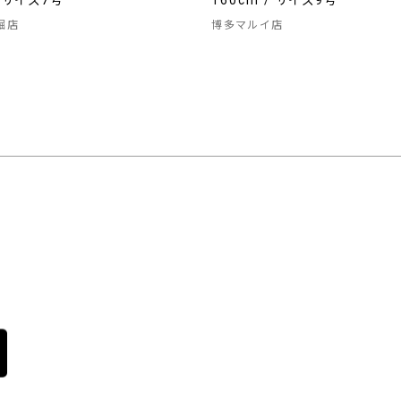
/ サイズ7号
160cm / サイズ9号
堀店
博多マルイ店