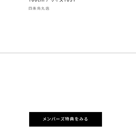
166cm / サイズ165Y
四条烏丸店
メンバーズ特典をみる