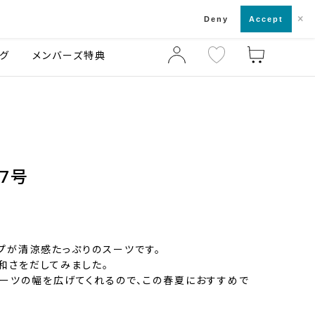
×
店舗一覧・来店予約
ログ
ご利用ガイド
Deny
Accept
グ
メンバーズ特典
ズ7号
プが清涼感たっぷりのスーツです。
和さをだしてみました。
ーツの幅を広げてくれるので、この春夏におすすめで