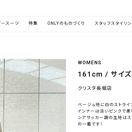
会社情報
採用情報
カタ
ダースーツ
特集
ONLYのものづくり
スタッフスタイリン
WOMENS
161cm / サイ
クリスタ長堀店
ベージュ地に白のストライ
インナーは淡いピンクで柔
シアサッカー調の生地はス
の一着です！