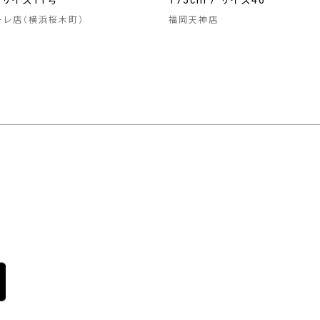
/ サイズ11号
175cm / サイズ46
ーレ店（横浜桜木町）
福岡天神店