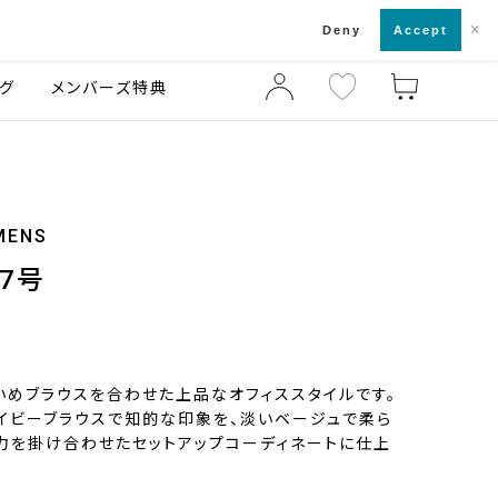
×
店舗一覧・来店予約
ログ
ご利用ガイド
Deny
Accept
グ
メンバーズ特典
MENS
ズ7号
いめブラウスを合わせた上品なオフィススタイルです。
イビーブラウスで知的な印象を、淡いベージュで柔ら
力を掛け合わせたセットアップコーディネートに仕上