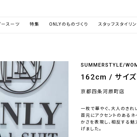
会社情報
採用情報
カタ
ダースーツ
特集
ONLYのものづくり
スタッフスタイリン
SUMMERSTYLE/WO
162cm / サイ
京都四条河原町店
一枚で華やぐ、大人のきれ
首元にアクセントのあるネ
かさを表現し、相反する魅
げました。