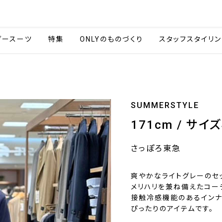
会社情報
採用情報
カタ
ダースーツ
特集
ONLYのものづくり
スタッフスタイリン
SUMMERSTYLE
171cm / サイズ
さっぽろ東急
爽やかなライトグレーのセ
メリハリを兼ね備えたコー
接触冷感機能のあるインナ
ぴったりのアイテムです。