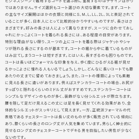
ビジネスシーンで着用するコートを選ぶ際に重視するのはデザインばかり
ではありません。サイズ選択もコート選びの大切な要素です。まず、コート
の主なサイズ展開はほかの衣類と同様にS、M、L、LL、2L、3Lと表記されて
いることが多く、日本人にとって比較的分かりやすいものですが、長さはさ
まざまです。好みの長さは人によって異なりますが、スーツに合わせておし
ゃれにかっこよくコートを着られる長さには、ある程度の目安があります。
特別な理由がない限り、スーツの上にコートを着る際はジャケットやシャ
ツが隠れる長さにするのが基本です。コートの裾から中に着ているものが
はみ出てしまうコートは短すぎます。とはいえ、長すぎるのも困りものです。
コートは長いほどフォーマルな印象を与え、歩く度にひるがえる裾が見せ
るかっこよさに憧れる人もいるでしょう。しかし、どんなに長いコートでも膝
あたりの丈までに留めておきましょう。また、コートの種類によっても素敵
に見える長さに違いがあります。例えばステンカラーコートの場合、お尻が
すっぽりと隠れるくらいのミドル丈がおすすめです。ステンカラーコートは
シンプルなデザインのものが多く、装飾がない分シルエットが際立ちます。
腰を隠して足だけ見えるこの丈には足を長く見せてくれる効果があり、全
体的なシルエットがスッキリとして見えます。一方、正統派フォーマルの代
表格であるチェスターコートは長い丈のものが多く販売されている傾向に
あり、膝くらいの長さのロング丈が人気を集めています。男らしく紳士的に
見せるロング丈のチェスターコートでデキる男を目指したい男性が少なく
ないのです。