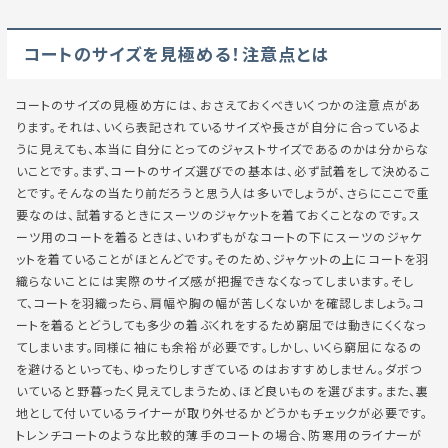
コートのサイズを見極める！注意点とは
コートのサイズの見極め方には、おさえておくべきいくつかの注意点があ
ります。それは、いくら表記されているサイズや長さが自分に合っているよ
うに見えても、本当に自分にとってのジャストサイズであるのかは分からな
いことです。まず、コートのサイズ選びでの基本は、必ず試着をして決めるこ
とです。そんなの当たり前だろうと思う人は多いでしょうが、さらにここで重
要なのは、試着するときにスーツのジャケットを着ておくことなのです。ス
ーツ用のコートを着るときは、いわずもがなコートの下にスーツのジャケ
ットを着ていることがほとんどです。そのため、ジャケットの上にコートを羽
織らないことには実際のサイズ感が把握できなくなってしまいます。そし
て、コートを羽織ったら、肩幅や胸の幅が苦しくないかを確認しましょう。コ
ートを着るとどうしても多少の着ぶくれをするため窮屈では動きにくくなっ
てしまいます。同様に袖にも余裕が必要です。しかし、いくら窮屈になるの
を避けるといっても、ゆったりしすぎているのはおすすめしません。ダボつ
いていると野暮ったく見えてしまうため、ほど良いものを選びます。また、裏
地として付いているライナーが取り外せるかどうかもチェックが必要です。
トレンチコートのような比較的薄手のコートの場合、防寒用のライナーが