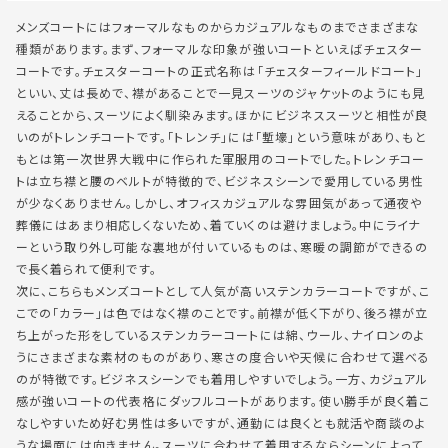
メンズコートにはフォーマルなものからカジュアルなものまでさまざまな
種類があります。まず、フォーマルな印象が強いコートといえばチェスター
コートです。チェスターコートの正式名称は「チェスターフィールドコート」
といい、丈は長めで、襟があることで一見スーツのジャケットのようにも見
えることから、スーツによく馴染みます。ほかにビジネススーツと相性が良
いのがトレンチコートです。「トレンチ」には「塹壕」という意味があり、もと
もとは第一次世界大戦中に作られた軍服用のコートでした。トレンチコー
トは立ち襟と腰のベルトが特徴的で、ビジネスシーンで愛用している男性
が少なくありません。しかし、オフィスカジュアルな雰囲気があって通夜や
葬儀にはあまり相応しくないため、着ていくのは避けましょう。中にライナ
ーという取り外し可能な裏地が付いているものは、寒暖の調節ができるの
で長く着られて便利です。
次に、こちらもメンズコートとして人気が高いステンカラーコートですが、こ
こでの「カラー」は色ではなく襟のことです。前襟が低く下がり、後ろ襟が立
ち上がった形をしているステンカラーコートには綿、ウール、ナイロンのよ
うにさまざまな素材のものがあり、寒さの度合いや天候に合わせて選べる
のが特徴です。ビジネスシーンでも着用しやすいでしょう。一方、カジュアル
感が強いコートの代表格にダッフルコートがあります。使い勝手が良く着こ
なしやすいため好む男性は多いですが、通勤には良くとも就活や商談のよ
うな場面には向きません。スーツに合わせて着用するならシーンによって