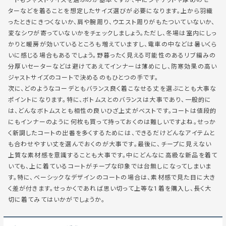
ートもジャストサイズを選ぶのが基本ですが、中にジャケットや厚めのセー
ターなどを着ることを想定したサイズ選びが必要になります。上から羽織
ったときにきつくないか、肩や腕周り、ウエスト周りがもたついていないか、
変なシワが寄っていないかをチェックしましょう。ただし、冬場は室内にしっ
かりと暖房が効いているところも増えていますし、電車の中などは暑いくら
いに感じる場合もあるでしょう。野暮ったく見える可能性のあるリブ編みの
分厚いセーターなどは避けてあえてインナーは薄めにし、防寒効果の高い
ジャストサイズのコートで決めるのもひとつの手です。
次に、どのようなコーデともバランス良く着こなせる丈を選ぶことも大事な
ポイントになります。特に、ボトムスとのバランスは大事であり、一般的に
は、どんなボトムスとも相性の良いひざ上丈がベストです。コートは値段的
にもインナーのように何枚も買って持っておくのは難しいですよね。せっか
く新調したコートの出番を多くするためには、できるだけどんなアイテムと
も合わせやすい丈を選んでおくのが大事です。最後に、チープに見えない
上質な素材感を意識することも大事です。中にどんなに高級な新品を着て
いても、上に着ているコートがチープな印象では台無しになってしまいま
す。特に、ベーシックなデザインのコートの場合は、素材感で見た目に大き
く差が付きます。せっかくであれば思い切って上等な1着を購入し、長く大
切に着てみてはいかがでしょうか。