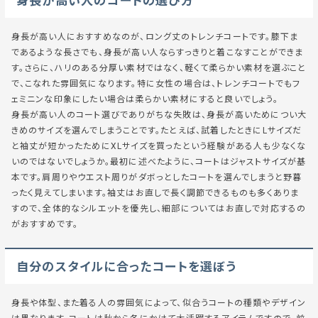
身長が高い人のコートの選び方
身長が高い人におすすめなのが、ロング丈のトレンチコートです。膝下ま
であるような長さでも、身長が高い人ならすっきりと着こなすことができま
す。さらに、ハリのある分厚い素材ではなく、軽くて柔らかい素材を選ぶこと
で、こなれた雰囲気になります。特に女性の場合は、トレンチコートでもフ
ェミニンな印象にしたい場合は柔らかい素材にすると良いでしょう。
身長が高い人のコート選びでありがちな失敗は、身長が高いためについ大
きめのサイズを選んでしまうことです。たとえば、試着したときにLサイズだ
と袖丈が短かったためにXLサイズを買ったという経験がある人も少なくな
いのではないでしょうか。最初に述べたように、コートはジャストサイズが基
本です。肩周りやウエスト周りがダボっとしたコートを選んでしまうと野暮
ったく見えてしまいます。袖丈はお直しで長く調節できるものも多くありま
すので、全体的なシルエットを優先し、細部についてはお直しで対応するの
がおすすめです。
自分のスタイルに合ったコートを選ぼう
身長や体型、また着る人の雰囲気によって、似合うコートの種類やデザイン