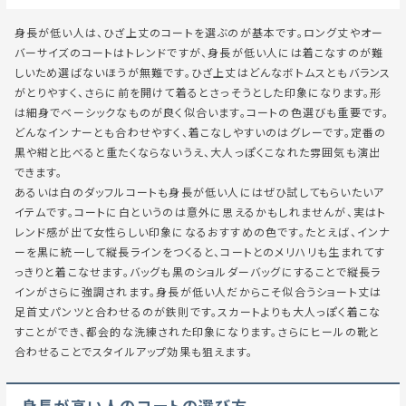
身長が低い人は、ひざ上丈のコートを選ぶのが基本です。ロング丈やオー
バーサイズのコートはトレンドですが、身長が低い人には着こなすのが難
しいため選ばないほうが無難です。ひざ上丈はどんなボトムスともバランス
がとりやすく、さらに前を開けて着るとさっそうとした印象になります。形
は細身でベーシックなものが良く似合います。コートの色選びも重要です。
どんなインナーとも合わせやすく、着こなしやすいのはグレーです。定番の
黒や紺と比べると重たくならないうえ、大人っぽくこなれた雰囲気も演出
できます。
あるいは白のダッフルコートも身長が低い人にはぜひ試してもらいたいア
イテムです。コートに白というのは意外に思えるかもしれませんが、実はト
レンド感が出て女性らしい印象になるおすすめの色です。たとえば、インナ
ーを黒に統一して縦長ラインをつくると、コートとのメリハリも生まれてす
っきりと着こなせます。バッグも黒のショルダーバッグにすることで縦長ラ
インがさらに強調されます。身長が低い人だからこそ似合うショート丈は
足首丈パンツと合わせるのが鉄則です。スカートよりも大人っぽく着こな
すことができ、都会的な洗練された印象になります。さらにヒールの靴と
合わせることでスタイルアップ効果も狙えます。