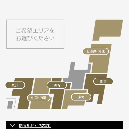
北海道・東北
関東
九州
関西
東海
中国・四国
関東地区（17店舗）