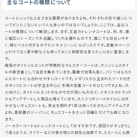
主なコートの種類について
コートといってもさまざまな種類がありますよね。それぞれの形や違いにつ
いてピンとこないという人も多いのではないでしょうか。ここでは、主なコ
ートの種類について解説します。まず、王道のトレンチコートは、秋、冬、春
と幅広いシーズンで大活躍してくれる優れものです。誰にでも似合いやす
く、襟とベルト付きなのでビジネスシーンにもぴったりです。定番のベージ
ュだけでなく黒や紺なども持っておくと雰囲気を変えたいときに重宝しま
す。
縦長のタイトシルエットが特徴的なチェスターコートは、マニッシュスタイ
ルの新定番として注目を集めています。着痩せ効果も高く、パンツはもちろ
んスカートにも合わせやすいコートです。イギリスから生まれたフード付き
のダッフルコートは学生を中心に冬場の定番コートのひとつですよね。大
人向けに、タイトシルエットのものや丈が短いものなど、イギリスのトラッド
からアップデートした商品も増えています。大人ミリタリースタイルには欠
かせないモッズコートも、男女を問わず1枚は持っておきたいアイテムです
よね。普段着のジーパンにモッズコートをさっと羽織るだけでも様になり
ます。
ノーカラーコートもトレンドコートとしておすすめです。首回りがすっきりし
て見えるうえ、マフラーなどの巻き物との相性も抜群です。スカートにも良