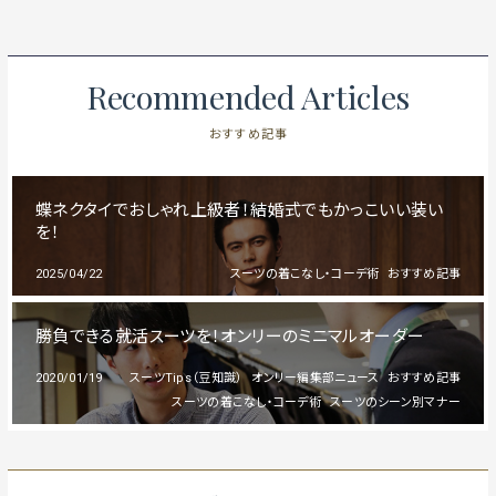
Recommended Articles
おすすめ記事
蝶ネクタイでおしゃれ上級者！結婚式でもかっこいい装い
を！
2025/04/22
スーツの着こなし・コーデ術
おすすめ記事
勝負できる就活スーツを！オンリーのミニマルオーダー
2020/01/19
スーツTips（豆知識）
オンリー編集部ニュース
おすすめ記事
スーツの着こなし・コーデ術
スーツのシーン別マナー