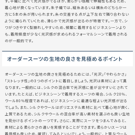
す。平織に比べて光沢感がでるほか、柔らかい感触で伸縮性もあるため、
着心地が良くなっています。
朱子織
では、縦糸あるいは横糸のどちらか一
方に5本の糸が用いられます。糸の交差する点が上下左右で隣り合わない
ように織られていくため、滑らかで光沢感が出るのが特徴です。一方で、シ
ワがつきやすく型崩れしやすいため、頻繁に着用するビジネスシーンより
も、着用頻度が少なく光沢感が求められるフォーマルシーンで着用される
のが一般的です。
オーダースーツの生地の良さを見極めるポイント
オーダースーツの生地の良さを見極めるためには、
「光沢」
「やわらかさ」
「ストレッチ性」
の3つのポイントに着目しましょう。光沢は素材によって異
なります。一般的には、シルクの混合率で光沢感に差が出やすいとされて
います。たとえば、ビジネスシーンで着用するスーツの場合、シルク20％、
ウール80％程度であれば、ビジネスシーンに最適な程よい光沢感が出る
でしょう。また、シルクやウールはポリエステル素材に比べて着心地が良く、
上質であるため、シルクやウールの混合率が高い素材を選ぶのも良い生地
を見分けるポイントの一つです。さらに、実際にスーツをつまんでみると、
素材による柔らかさの違いを実感することができます。柔らかいスーツは
着用感も良いため、確認してみるといいでしょう。一般的に、上質なウール