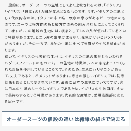
一般的に、オーダースーツの生地としてよく比較されるのは、
「イタリア」
「イギリス」
「日本」
の3カ国が産地となるものです。まず、イタリアの生地と
して代表的なのは、イタリアの中で唯一軟水の恵みがあるビエラ地区のも
のです。スーツは横方向の糸と縦方向の糸の組み合わせによってつくられ
ていますが、この地域の生地には、横糸として1本の糸が使われているとい
う特徴があります。ビエラ産の生地は柔らかく、発色がいいというメリット
がありますが、その一方で、ほかの生地に比べて強度がやや劣る傾向があ
ります。
続いて、イギリスの代表的な生地は、イギリスの生地の聖地ともいわれる
ハダースフィールドのものです。この生地の特徴は、2本の糸をよってつくら
れた双糸を使用しているところです。そのため、生地にハリやコシがあっ
て、丈夫であるというメリットがあります。寒さの厳しいイギリスでは、防寒
効果もあるとして愛されています。最後に日本の生地についてですが、実
は日本の生地のルーツはイギリスであるため、イギリスの生地同様、丈夫
で長持ちするという特徴があります。代表的な産地は、愛媛県西部にあた
る尾州です。
オーダースーツの値段の違いは繊維の細さで決まる