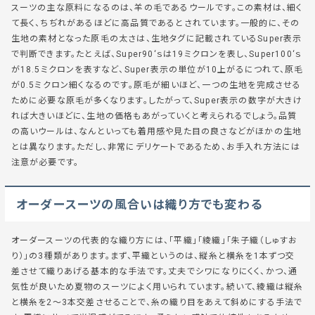
スーツの主な原料になるのは、羊の毛であるウールです。この素材は、細く
て長く、ちぢれがあるほどに高品質であるとされています。一般的に、その
生地の素材となった原毛の太さは、生地タグに記載されている
Super表示
で判断できます。たとえば、
Super90‘ｓ
は19ミクロンを表し、
Super100‘ｓ
が18.5ミクロンを表すなど、Super表示の単位が10上がるにつれて、原毛
が0.5ミクロン細くなるのです。原毛が細いほど、一つの生地を完成させる
ために必要な原毛が多くなります。したがって、Super表示の数字が大きけ
れば大きいほどに、生地の価格もあがっていくと考えられるでしょう。品質
の高いウールは、なんといっても着用感や見た目の良さなどがほかの生地
とは異なります。ただし、非常にデリケートであるため、お手入れ方法には
注意が必要です。
オーダースーツの風合いは織り方でも変わる
オーダースーツの代表的な織り方には、
「平織」
「綾織」
「朱子織（しゅすお
り）」
の3種類があります。まず、
平織
というのは、縦糸と横糸を1本ずつ交
差させて織りあげる基本的な手法です。丈夫でシワになりにくく、かつ、通
気性が良いため夏物のスーツによく用いられています。続いて、
綾織
は縦糸
と横糸を2～3本交差させることで、糸の織り目をあえて斜めにする手法で