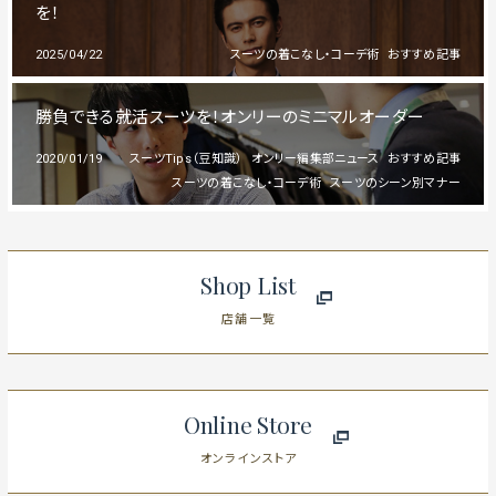
を！
2025/04/22
スーツの着こなし・コーデ術
おすすめ記事
勝負できる就活スーツを！オンリーのミニマルオーダー
2020/01/19
スーツTips（豆知識）
オンリー編集部ニュース
おすすめ記事
スーツの着こなし・コーデ術
スーツのシーン別マナー
Shop List
店舗一覧
Online Store
オンラインストア