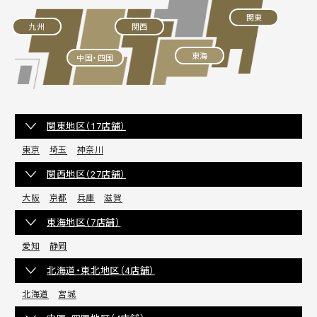
関東
九州
関西
東海
中国・四国
関東地区（17店舗）
東京
埼玉
神奈川
関西地区（27店舗）
大阪
京都
兵庫
滋賀
東海地区（7店舗）
愛知
静岡
北海道・東北地区（4店舗）
北海道
宮城