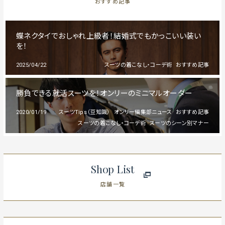
おすすめ記事
蝶ネクタイでおしゃれ上級者！結婚式でもかっこいい装い
を！
2025/04/22
スーツの着こなし・コーデ術
おすすめ記事
勝負できる就活スーツを！オンリーのミニマルオーダー
2020/01/19
スーツTips（豆知識）
オンリー編集部ニュース
おすすめ記事
スーツの着こなし・コーデ術
スーツのシーン別マナー
Shop List
店舗一覧