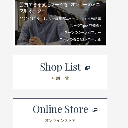
勝負できる就活スーツを！オンリーのミニ
マルオーダー
2020/01/19
オンリー編集部ニュース
おすすめ記事
スーツTips（豆知識）
スーツのシーン別マナー
スーツの着こなし・コーデ術
Shop List
店舗一覧
Online Store
オンラインストア