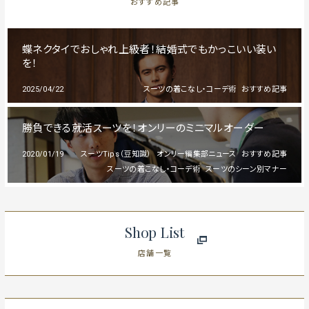
おすすめ記事
蝶ネクタイでおしゃれ上級者！結婚式でもかっこいい装い
を！
2025/04/22
スーツの着こなし・コーデ術
おすすめ記事
勝負できる就活スーツを！オンリーのミニマルオーダー
2020/01/19
スーツTips（豆知識）
オンリー編集部ニュース
おすすめ記事
スーツの着こなし・コーデ術
スーツのシーン別マナー
Shop List
店舗一覧