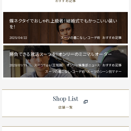
おすすめ記事
蝶ネクタイでおしゃれ上級者！結婚式でもかっこいい装い
を！
2025/04/22
スーツの着こなし・コーデ術
おすすめ記事
勝負できる就活スーツを！オンリーのミニマルオーダー
2020/01/19
スーツTips（豆知識）
オンリー編集部ニュース
おすすめ記事
スーツの着こなし・コーデ術
スーツのシーン別マナー
Shop List
店舗一覧