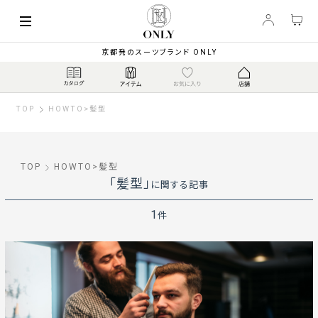
京都発のスーツブランド ONLY
TOP
HOWTO
>
髪型
TOP
HOWTO
>
髪型
「髪型」
に関する記事
1
件