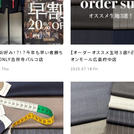
がお好み！？！？今年も早い者勝ち
【オーダーオススメ生地３選‼️✌
】ONLY吉祥寺パルコ店
オンモール広島府中店
4 Thu
2025.07.18 Fri