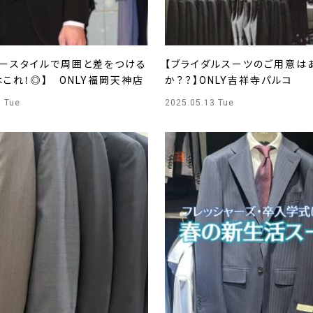
ニースタイルで周囲と差をつける
【ブライダルスーツのご用意は
これ！◎】 ONLY福岡天神店
か？？】ONLY吉祥寺パルコ
3 Tue
2025.05.13 Tue