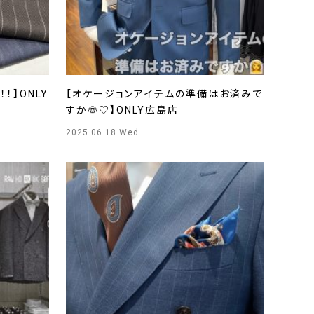
！】ONLY
【オケージョンアイテムの準備はお済みで
すか👰♡】ONLY広島店
2025.06.18 Wed