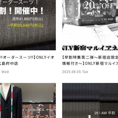
‼️オーダースーツ‼️】ONLYイオ
【早割特集第二弾～新宿店限
広島府中店
情報付き～】ONLY新宿マルイ
店
6 Wed
2025.08.05 Tue