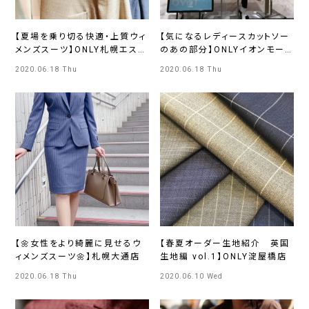
【夏場を乗り切る快適・上質ウィ
【気になるレディースカットソー
メンズスーツ】ONLY札幌エスタ
のあの部分】ONLYイオンモー
店
ル広島府中店
2020.06.18 Thu
2020.06.18 Thu
【🌼女性をより綺麗に見せるウ
【春夏オーダー生地紹介 英国
ィメンズスーツ🌼】札幌大通店
生地編 vol.1】ONLY淀屋橋店
2020.06.18 Thu
2020.06.10 Wed