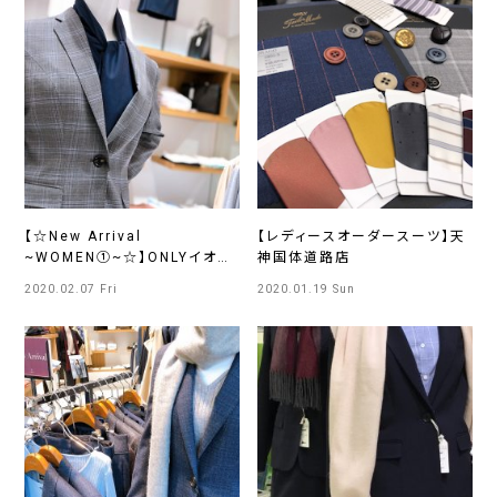
【☆New Arrival
【レディースオーダースーツ】天
~WOMEN①~☆】ONLYイオン
神国体道路店
オール浜松市野店
2020.02.07 Fri
2020.01.19 Sun