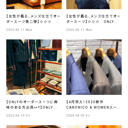
【女性が着る、メンズ仕立てオー
【女性が着る、メンズ仕立てオー
ダースーツ第二弾】☆☆☆
ダースーツ】☆☆☆ ONLY
ONLY PREMIO TOKYO有楽
PREMIO TOKYO有楽町店
2020.05.11 Mon
2020.05.11 Mon
町店
【ONLYのオーダースーツに興
【4月突入！2020新作
味のある方必見👀‼】ONLY 札
CANONICO & WOMENスー
幌大通り店
ツ】ONLY札幌大通り店
2020.04.10 Fri
2020.04.03 Fri