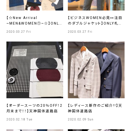
【☆New Arrival
【ビジネスWOMEN必見👀注目
~MEN&WOMEN①~☆】ONLY
のダブルジャケット】ONLY札幌
イオンモール浜松市野店
大通店
2020.03.27 Fri
2020.03.27 Fri
【オーダースーツの20％OFF！2
【レディース新作のご紹介!!】天
月末まで！！】天神国体道路店
神国体道路店
2020.02.18 Tue
2020.02.09 Sun