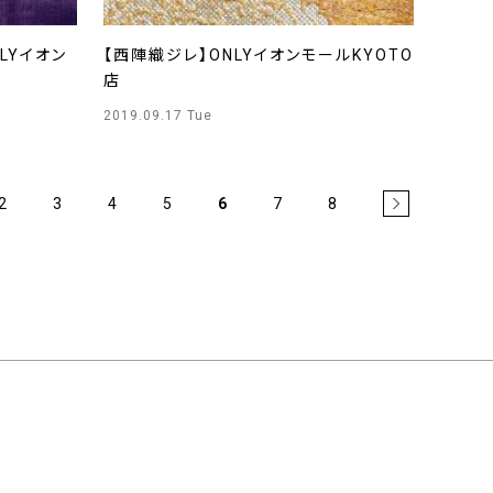
LYイオン
【西陣織ジレ】ONLYイオンモールKYOTO
店
2019.09.17 Tue
2
3
4
5
6
7
8