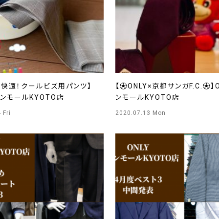
つ快適！クールビズ用パンツ】
【⚽ONLY×京都サンガF.C.⚽】
オンモールKYOTO店
ンモールKYOTO店
 Fri
2020.07.13 Mon