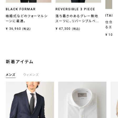
BLACK FORMAR
REVERSIBLE 3 PIECE
ITALI
結婚式などのフォーマルシ
落ち着きのあるグレー無地
ーンに最適。
スーツに、リバーシブルベス
仕立て
トがセットの一着。
るエレ
¥ 36,960
¥ 47,300
(税込)
(税込)
¥ 10,7
新着アイテム
メンズ
ウィメンズ