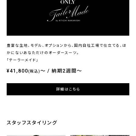
ONLY
ONLY
ONL
ホームウォッシュ / シングル
イージーケア / ブルーレギュ
オン
ジャケット ブラック無地 定番
ラーカラー
ブル
¥20,900
¥4,290
¥36
(税込)
(税込)
豊富な生地、モデル、オプションから、国内自社工場で仕立てる、ほ
かにないあなただけのオーダースーツ。
「テーラーメイド」
¥41,800
～
納期2週間～
(税込)
詳細はこちら
スタッフスタイリング