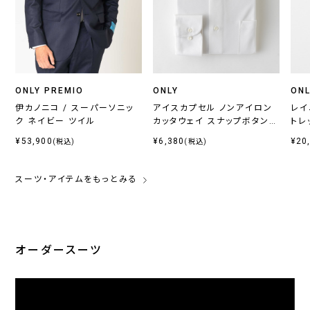
ONLY PREMIO
ONLY
ONL
伊カノニコ / スーパーソニッ
アイスカプセル ノンアイロン
レイ
ク ネイビー ツイル
カッタウェイ スナップボタン付
トレ
き
¥53,900
¥6,380
¥20
(税込)
(税込)
スーツ・アイテムをもっとみる
オーダースーツ