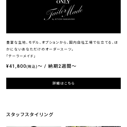
ONLY
ONLY
ONL
ホームウォッシュ / シングル
イージーケア / ブルーレギュ
オン
ジャケット ブラック無地 定番
ラーカラー
ブル
¥20,900
¥4,290
¥36
(税込)
(税込)
豊富な生地、モデル、オプションから、国内自社工場で仕立てる、ほ
かにないあなただけのオーダースーツ。
「テーラーメイド」
¥41,800
～
納期2週間～
(税込)
詳細はこちら
スタッフスタイリング