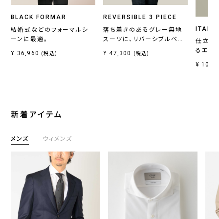
BLACK FORMAR
REVERSIBLE 3 PIECE
ITALI
結婚式などのフォーマルシ
落ち着きのあるグレー無地
ーンに最適。
スーツに、リバーシブルベス
仕立て
トがセットの一着。
るエレ
¥ 36,960
¥ 47,300
(税込)
(税込)
¥ 10,7
新着アイテム
メンズ
ウィメンズ