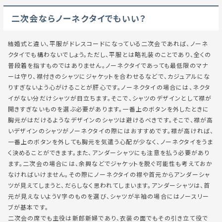
二次会ならノーネクタイでもいい？
結婚式と違い、平服がドレスコードになっている二次会であれば、ノーネ
クタイでも構わないでしょう。ただし、平服とは略礼装のことであり、全くの
普段着を指すものではありません。ノーネクタイであっても最低限のマナ
ーは守り、襟付きのシャツにジャケットを合わせるなどで、カジュアルにな
りすぎないよう心がけることが肝心です。ノーネクタイの場合には、ネクタ
イがない分だけシャツが目立ちます。そこで、シャツのデザインとして襟が
開きすぎないものを選ぶ必要があります。一番上のボタンを外したときに
胸元がはだけるようなデザインのシャツは避けるべきです。そこで、襟が高
いデザインのシャツがノーネクタイの際にはおすすめです。襟が高ければ、
一番上のボタンを外しても胸元を気遣う心配が少なく、ノーネクタイをうま
く決めることができます。また、アンダーシャツにも注意を払う必要があり
ます。二次会の場合には、余興などでジャケットを脱ぐ可能性も考えておか
なければいけません。その際にノーネクタイの襟や首元からアンダーシャ
ツが見えてしまうと、だらしなく思われてしまいます。アンダーシャツは、首
元が見えないようV字のものを選び、シャツが半袖の場合にはノースリー
ブが基本です。
二次会の席でも主役は新郎新婦であり、衣装の面でもその引き立て役で