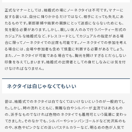
正式なマナーとしては、結婚式の場にノーネクタイは不可です。マナーに
反する装いは、自分に降りかかるだけではなく、相手にとっても失礼にあ
たるものです。新郎新婦や両家の親族にとって迷惑にならないためにも、
気を配る必要があります。しかし、親しい友人のみで行うパーティー形式の
カジュアルな結婚式など、ドレスコードとしてカジュアルの指定がある場
合に限ってノーネクタイでの出席も可能です。ノーネクタイでの参加を考え
る場合には、会場や参加者も含めて慎重に判断する必要があるでしょう。
また、ノーネクタイが可能である場合でも、胸元を開けすぎるとだらしない
印象を与えてしまいます。結婚式の出席者としての身だしなみには気を付
けなければなりません。
ネクタイは白じゃなくてもいい
昔は、結婚式でのネクタイは白でなくてはいけないというのが一般的でし
た。しかし、時の流れとともに、無難な白やシルバーが主流ではあるもの
の、派手なものでなければ色物のネクタイでも着用可という風潮に変わっ
てきました。そのなかでも、シルバーやシャンパンゴールドなど光沢系のも
のや、水色やピンクなどの淡いパステルカラーなど、明るめの色が人気で