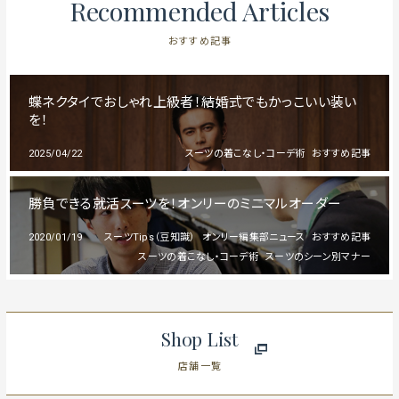
Recommended Articles
おすすめ記事
蝶ネクタイでおしゃれ上級者！結婚式でもかっこいい装い
を！
2025/04/22
スーツの着こなし・コーデ術
おすすめ記事
勝負できる就活スーツを！オンリーのミニマルオーダー
2020/01/19
スーツTips（豆知識）
オンリー編集部ニュース
おすすめ記事
スーツの着こなし・コーデ術
スーツのシーン別マナー
Shop List
店舗一覧