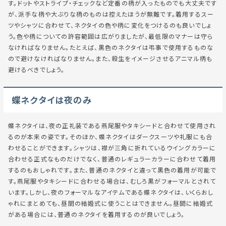
す。ドットやストライプ・チェックなど定番の柄が入ったものでも大丈夫です
が、派手な柄や大ぶりな柄のものは控えたほうが無難です。着用するスー
ツやシャツに合わせて、ネクタイの色や柄に変化をつけるのも良いでしょ
う。色や柄についての許容範囲は広がりましたが、最低限のマナーは守ら
なければなりません。たとえば、黒色のネクタイは弔事で使用するものな
ので避けなければなりません。また、殺生をイメージさせるアニマル柄も
避けるべきでしょう。
蝶ネクタイは夜のみ
蝶ネクタイは、夜の正礼装である燕尾服やタキシードと合わせて使用され
るのが本来の姿です。そのほか、蝶ネクタイはダークスーツや礼服にも合
わせることができます。シャツは、襟が三角に折れているウイングカラーに
合わせる正式なものだけでなく、普通のレギュラーカラーに合わせて着用
するのもおしゃれです。また、普通のネクタイと違って黒色の着用が可能で
す。燕尾服やタキシードに合わせる場合は、むしろ黒がフォーマルとされて
います。しかし、夜のフォーマルなアイテムである蝶ネクタイは、いくらおし
ゃれにまとめても、昼間の結婚式に使うことはできません。昼間に結婚式
がある場合には、普通のネクタイを着用するのが良いでしょう。