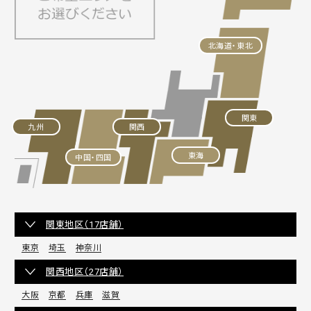
北海道・東北
関東
九州
関西
東海
中国・四国
関東地区（17店舗）
東京
埼玉
神奈川
関西地区（27店舗）
大阪
京都
兵庫
滋賀