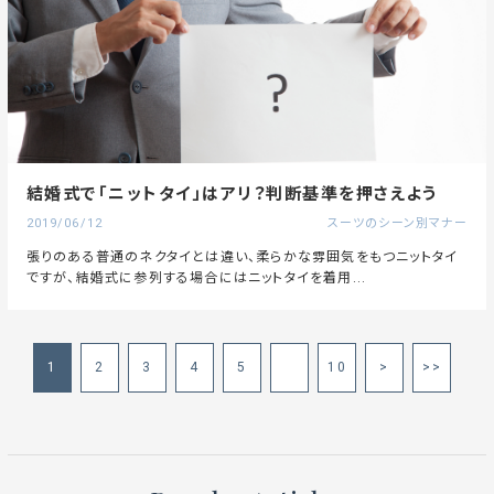
結婚式で「ニットタイ」はアリ？判断基準を押さえよう
2019/06/12
スーツのシーン別マナー
張りのある普通のネクタイとは違い、柔らかな雰囲気をもつニットタイ
ですが、結婚式に参列する場合にはニットタイを着用...
1
2
3
4
5
10
>
>>