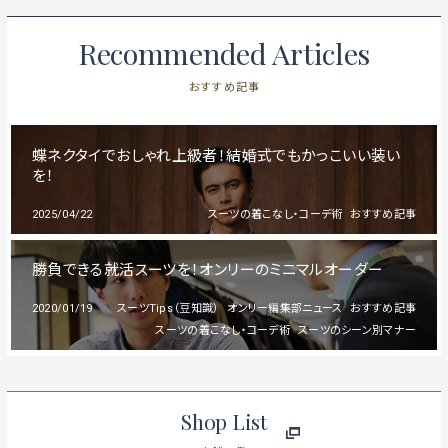
Recommended Articles
おすすめ記事
蝶ネクタイでおしゃれ上級者！結婚式でもかっこいい装い
を！
2025/04/22
スーツの着こなし・コーデ術
おすすめ記事
勝負できる就活スーツを！オンリーのミニマルオーダー
2020/01/19
スーツTips（豆知識）
オンリー編集部ニュース
おすすめ記事
スーツの着こなし・コーデ術
スーツのシーン別マナー
Shop List