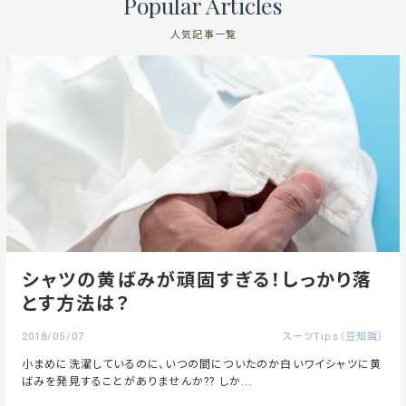
Popular Articles
人気記事一覧
シャツの黄ばみが頑固すぎる！しっかり落
とす方法は？
2018/05/07
スーツTips（豆知識）
小まめに洗濯しているのに、いつの間についたのか白いワイシャツに黄
ばみを発見することがありませんか?? しか...