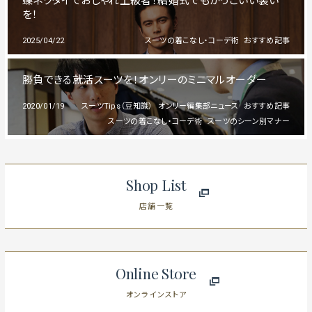
蝶ネクタイでおしゃれ上級者！結婚式でもかっこいい装い
を！
2025/04/22
スーツの着こなし・コーデ術
おすすめ記事
勝負できる就活スーツを！オンリーのミニマルオーダー
2020/01/19
スーツTips（豆知識）
オンリー編集部ニュース
おすすめ記事
スーツの着こなし・コーデ術
スーツのシーン別マナー
Shop List
店舗一覧
Online Store
オンラインストア