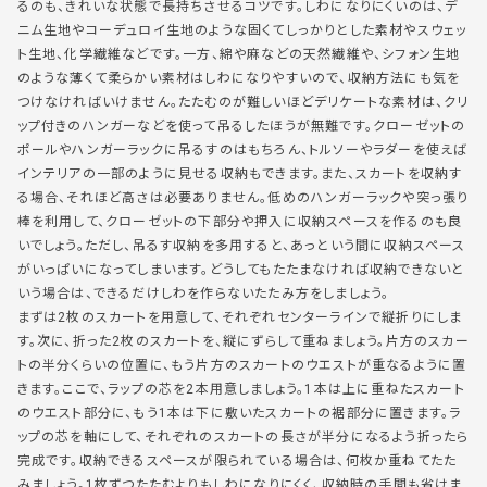
るのも、きれいな状態で長持ちさせるコツです。しわになりにくいのは、デ
ニム生地やコーデュロイ生地のような固くてしっかりとした素材やスウェッ
ト生地、化学繊維などです。一方、綿や麻などの天然繊維や、シフォン生地
のような薄くて柔らかい素材はしわになりやすいので、収納方法にも気を
つけなければいけません。たたむのが難しいほどデリケートな素材は、クリ
ップ付きのハンガーなどを使って吊るしたほうが無難です。クローゼットの
ポールやハンガーラックに吊るすのはもちろん、トルソーやラダーを使えば
インテリアの一部のように見せる収納もできます。また、スカートを収納す
る場合、それほど高さは必要ありません。低めのハンガーラックや突っ張り
棒を利用して、クローゼットの下部分や押入に収納スペースを作るのも良
いでしょう。ただし、吊るす収納を多用すると、あっという間に収納スペース
がいっぱいになってしまいます。どうしてもたたまなければ収納できないと
いう場合は、できるだけしわを作らないたたみ方をしましょう。
まずは2枚のスカートを用意して、それぞれセンターラインで縦折りにしま
す。次に、折った2枚のスカートを、縦にずらして重ねましょう。片方のスカー
トの半分くらいの位置に、もう片方のスカートのウエストが重なるように置
きます。ここで、ラップの芯を2本用意しましょう。1本は上に重ねたスカート
のウエスト部分に、もう1本は下に敷いたスカートの裾部分に置きます。ラ
ップの芯を軸にして、それぞれのスカートの長さが半分になるよう折ったら
完成です。収納できるスペースが限られている場合は、何枚か重ねてたた
みましょう。1枚ずつたたむよりもしわになりにくく、収納時の手間も省けま