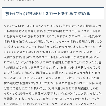
旅行に行く時も便利！スカートを丸めて詰める
タンスや収納ケースにしまうときだけでなく、旅行に行くときに便利なスカ
ートの収納方法も紹介します。旅先では時間をかけて丁寧にスカートをた
たむ余裕がないときもあります。そこで、おすすめなのがスカートを丸めて
収納する方法です。たたむ際はプリーツスカートを収納する場合と同じよう
に、タオルの上にスカートを広げましょう。そのままタオルとスカートを一緒
にくるくると丸めれば、しわと型崩れを防ぎながらコンパクトにスカートを
収納できます。さらに、丸めたスカートをトラベルポーチや洗濯ネットに入
れておけば、バッグやトランクの中で洋服同士が擦れてしわになったり、生
地が傷んだりするのを予防できます。特に、洗濯ネットは網状になっている
ので湿気がこもりにくく、着用済みの衣類を入れればそのまま自宅や旅行
先で洗濯できて便利です。また、旅行にスカートを持って行く際は、形や素
材の選び方も重要です。プリーツスカートや布の量が多いスカートも、かさ
ばるので避けたほうが良いでしょう。綿や麻、絹などの天然繊維はしわに
なりやすく、旅行先での管理が大変です。ナイロンやポリエステルなどの化
学繊維ならしわになりにくく、旅行にも安心して持って行けます。小さくた
たんで収納できるので、バッグやスーツケースのスペースをとりません。