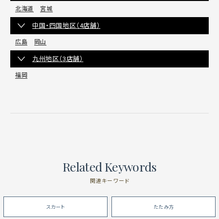
北海道
宮城
中国・四国地区（4店舗）
広島
岡山
九州地区（3店舗）
福岡
Related Keywords
関連キーワード
スカート
たたみ方