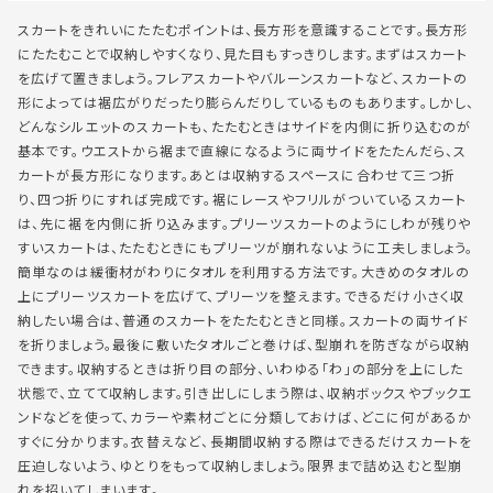
スカートをきれいにたたむポイントは、長方形を意識することです。長方形
にたたむことで収納しやすくなり、見た目もすっきりします。まずはスカート
を広げて置きましょう。フレアスカートやバルーンスカートなど、スカートの
形によっては裾広がりだったり膨らんだりしているものもあります。しかし、
どんなシルエットのスカートも、たたむときはサイドを内側に折り込むのが
基本です。ウエストから裾まで直線になるように両サイドをたたんだら、ス
カートが長方形になります。あとは収納するスペースに合わせて三つ折
り、四つ折りにすれば完成です。裾にレースやフリルがついているスカート
は、先に裾を内側に折り込みます。プリーツスカートのようにしわが残りや
すいスカートは、たたむときにもプリーツが崩れないように工夫しましょう。
簡単なのは緩衝材がわりにタオルを利用する方法です。大きめのタオルの
上にプリーツスカートを広げて、プリーツを整えます。できるだけ小さく収
納したい場合は、普通のスカートをたたむときと同様。スカートの両サイド
を折りましょう。最後に敷いたタオルごと巻けば、型崩れを防ぎながら収納
できます。収納するときは折り目の部分、いわゆる「わ」の部分を上にした
状態で、立てて収納します。引き出しにしまう際は、収納ボックスやブックエ
ンドなどを使って、カラーや素材ごとに分類しておけば、どこに何があるか
すぐに分かります。衣替えなど、長期間収納する際はできるだけスカートを
圧迫しないよう、ゆとりをもって収納しましょう。限界まで詰め込むと型崩
れを招いてしまいます。