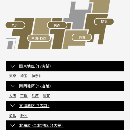
関東
九州
関西
東海
中国・四国
関東地区（17店舗）
東京
埼玉
神奈川
関西地区（27店舗）
大阪
京都
兵庫
滋賀
東海地区（7店舗）
愛知
静岡
北海道・東北地区（4店舗）