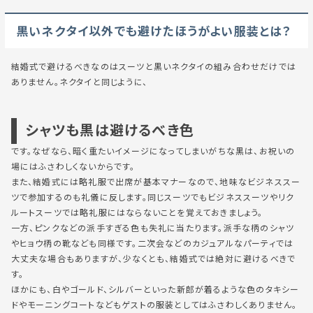
黒いネクタイ以外でも避けたほうがよい服装とは？
結婚式で避けるべきなのはスーツと黒いネクタイの組み合わせだけでは
ありません。ネクタイと同じように、
シャツも黒は避けるべき色
です。なぜなら、暗く重たいイメージになってしまいがちな黒は、お祝いの
場にはふさわしくないからです。
また、結婚式には略礼服で出席が基本マナーなので、地味なビジネススー
ツで参加するのも礼儀に反します。同じスーツでもビジネススーツやリク
ルートスーツでは略礼服にはならないことを覚えておきましょう。
一方、ピンクなどの派手すぎる色も失礼に当たります。派手な柄のシャツ
やヒョウ柄の靴なども同様です。二次会などのカジュアルなパーティでは
大丈夫な場合もありますが、少なくとも、結婚式では絶対に避けるべきで
す。
ほかにも、白やゴールド、シルバーといった新郎が着るような色のタキシー
ドやモーニングコートなどもゲストの服装としてはふさわしくありません。