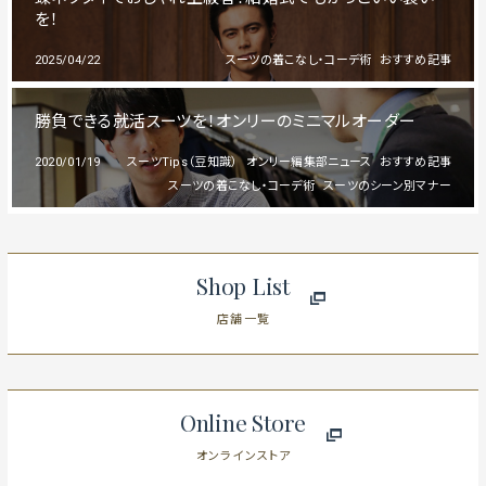
を！
2025/04/22
スーツの着こなし・コーデ術
おすすめ記事
勝負できる就活スーツを！オンリーのミニマルオーダー
2020/01/19
スーツTips（豆知識）
オンリー編集部ニュース
おすすめ記事
スーツの着こなし・コーデ術
スーツのシーン別マナー
Shop List
店舗一覧
Online Store
オンラインストア