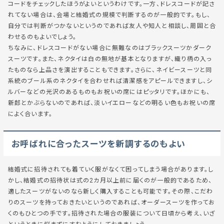
コードをチェックしたほうがよいというわけです。一方、ドレスコードが記さ
れてない場合は、会場と結婚式の規模で判断するのが一般的です。もし、
自分では判断がつかないというのであれば友人や知人と相談し、周囲と合
わせるのもよいでしょう。
ちなみに、ドレスコードがない場合に無難なのはブラックスーツかダーク
スーツです。また、ネクタイは白の無地が基本となりますが、織り柄の入っ
たものなら上品さを演出することもできます。さらに、ネイビースーツと同
系統のブール系のネクタイを合わせれば清潔感をアピールできますし、シ
ルバーなどの光沢のあるものもお祝いの席にはピッタリです。ほかにも、
新郎とかぶらないのであれば、淡いイエローなどの明るい色もお祝いの席
によく合います。
お呼ばれに合ったスーツを新調するのもよい
結婚式に招待されても着ていく服がなくて困ってしまう場合があります。し
かし、結婚式の招待状は式の2カ月以上前に届くのが一般的であるため、
適したスーツがないのなら新しく購入することも可能です。その際、こだわ
りのスーツを持っておきたいというのであれば、オーダースーツを作ってお
くのもひとつの手です。招待された場合の服装について日頃から考え、いざ