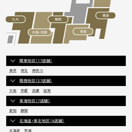
関東
九州
関西
東海
中国・四国
関東地区（17店舗）
東京
埼玉
神奈川
関西地区（27店舗）
大阪
京都
兵庫
滋賀
東海地区（7店舗）
愛知
静岡
北海道・東北地区（4店舗）
北海道
宮城