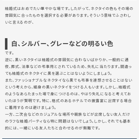
結婚式はおめでたい華やかな場です。したがって、ネクタイの色もその場の
雰囲気に合ったものを選択する必要があります。そういう意味でふさわし
いと言えるのが、
白、シルバー、グレーなどの明るい色
です。
逆に、黒いネクタイは結婚式の雰囲気に合わないばかりか、一般的に通
夜、葬式、法事などの弔事用とされているため、失礼に当たります。間違っ
ても結婚式のネクタイに黒を選ぶことはないようにしましょう。
また、ファッショナブルなネクタイなら黒でも弔事を連想させることはない
という考えから、細身の黒いネクタイをつける人もいます。しかし、結婚式
のようなあらたまった場で身につけるのは、やはり失礼になると考えてお
いたほうが賢明です。特に、格式のあるホテルでの披露宴に出席する場合
に着用するのは避けましょう。
一方、二次会などのカジュアルな場所や親族などが出席しない友人だけ
のラフな結婚パーティなら特に問題はないでしょう。しかし、それでも基本
的には、一緒にいる友人たちと合わせるのが無難です。