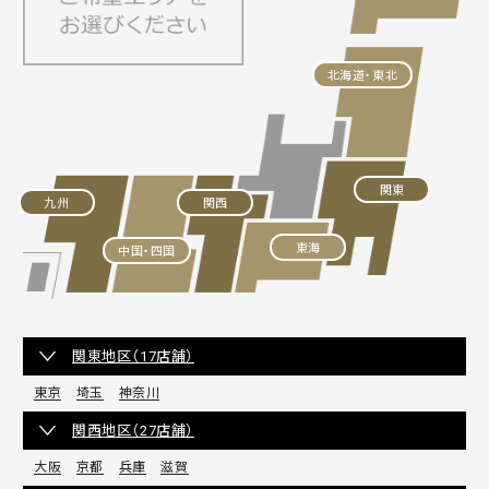
北海道・東北
関東
九州
関西
東海
中国・四国
関東地区（17店舗）
東京
埼玉
神奈川
関西地区（27店舗）
大阪
京都
兵庫
滋賀