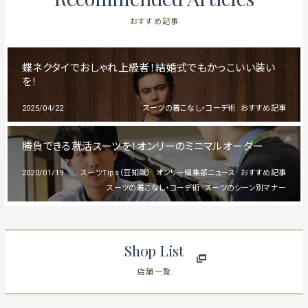
おすすめ記事
蝶ネクタイでおしゃれ上級者！結婚式でもかっこいい装い
を！
2025/04/22
スーツの着こなし・コーデ術
おすすめ記事
勝負できる就活スーツを！オンリーのミニマルオーダー
2020/01/19
スーツTips（豆知識）
オンリー編集部ニュース
おすすめ記事
スーツの着こなし・コーデ術
スーツのシーン別マナー
Shop List
店舗一覧