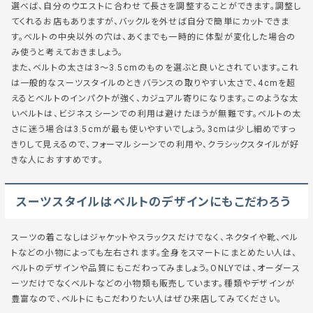
選べば、自分のウエストに合わせて長さを調整することができます。調整し
てくれるお店もありますが、バックルを外せば自分で簡単にカットできま
す。ベルトの中央以外の穴は、あくまでも一時的に体型が変化した場合の
み使うと考えておきましょう。
また、ベルトの太さは3～3.5cmのものを選ぶと良いとされています。これ
は一般的なスーツスタイルのときバランスの取りやすい太さで、4cmを超
えるとベルトのインパクトが強く、カジュアル寄りになります。このような太
いベルトは、ビジネスシーンでの利用は避けたほうが無難です。ベルトの太
さに迷う場合は3.5cmが最も使いやすいでしょう。3cmは少し細めですっ
きりして見えるので、フォーマルシーンでの利用や、クラシックスタイルが好
きな人におすすめです。
スーツスタイルはベルトのデザインにもこだわろう
スーツの着こなしはジャケットやスラックスだけでなく、ネクタイや靴、ベル
トなどの小物によっても左右されます。全身をスマートにまとめたい人は、
ベルトのデザインや品質にもこだわってみましょう。ONLYでは、オーダース
ーツだけでなくベルトなどの小物類も販売しています。種類やデザインが
豊富なので、ベルトにもこだわりたい人はぜひ来店してみてください。