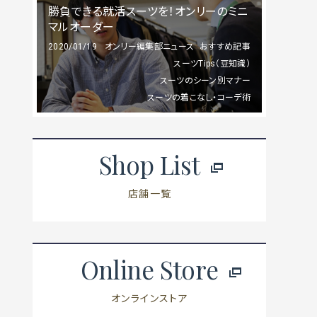
勝負できる就活スーツを！オンリーのミニ
マルオーダー
2020/01/19
オンリー編集部ニュース
おすすめ記事
スーツTips（豆知識）
スーツのシーン別マナー
スーツの着こなし・コーデ術
Shop List
店舗一覧
Online Store
オンラインストア