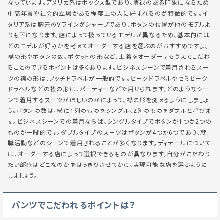
なっています。アメリカ系はボックス型であり、貫禄のある印象になるため
中高年層や社会的立場がある程度上の人に好まれるのが特徴的です。イ
タリア系は胸元のVラインがシャープであり、ボタンの位置が他のモデルよ
りも下になります。店によって扱っているモデルが異なるため、基本的には
どのモデルが好みかを考えてオーダーする店を選ぶのがおすすめですよ。
襟の形やボタンの数、ポケットの形など、上着をオーダーするうえでこだわ
ることのできるポイントは多くあります。ビジネスシーンで着用されるスー
ツの襟の形は、ノッチドラベルが一般的です。ピークドラペルやセミピーク
ドラペルなどの襟の形は、パーティーなどで用いられます。どのようなシー
ンで着用するスーツがほしいのかによって、襟の形を変えるようにしましょ
う。ボタンの数は、横に1列のものをシングル、2列のものをダブルと呼びま
す。ビジネスシーンでの着用ならば、シングルタイプでボタンが1つか2つの
ものが一般的です。ダブルタイプのスーツはボタンが4つか6つであり、就
職活動などのシーンで着用されることが多くなります。ディテールについて
は、オーダーする店によって選択できるものが異なります。自分がこだわり
たい部分はどこなのかをはっきりさせてから、実現可能な店を選ぶように
しましょう。
パンツでこだわれるポイントは？