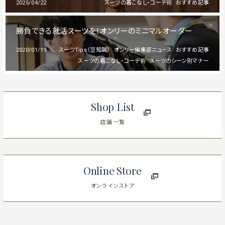
2025/04/22
スーツの着こなし・コーデ術
おすすめ記事
勝負できる就活スーツを！オンリーのミニマルオーダー
2020/01/19
スーツTips（豆知識）
オンリー編集部ニュース
おすすめ記事
スーツの着こなし・コーデ術
スーツのシーン別マナー
Shop List
店舗一覧
Online Store
オンラインストア