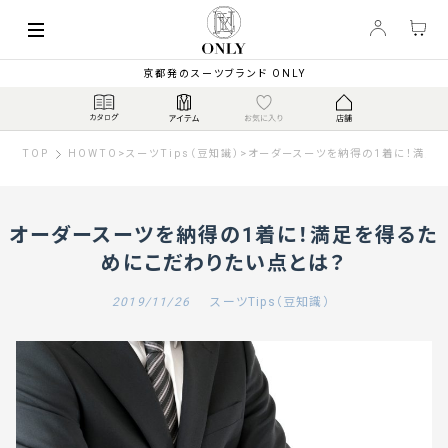
京都発のスーツブランド ONLY
TOP
HOWTO
>
スーツTips（豆知識）
>
オーダースーツを納得の1着に！満足
オーダースーツを納得の1着に！満足を得るた
めにこだわりたい点とは？
2019/11/26
スーツTips（豆知識）