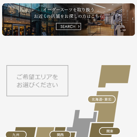
北海道・東北
関東
九州
関西