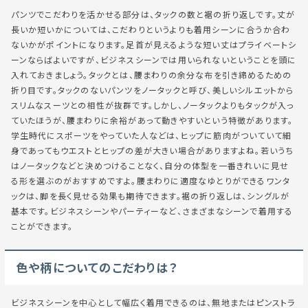
パンツでこだわりを活かせる部分は、タックの数と裾の折り返しです。丈が
長いか短いかについては、こだわりというよりも着用シーンに合うか合わ
ないかがポイントになります。足首が見えるような短い丈はプライベートシ
ーンならばよいですが、ビジネスシーンでは用いられないということを頭に
入れておきましょう。タックとは、腰まわりの余分な布を引き締めるための
折り目です。タックのないパンツをノータックと呼び、美しいシルエットから
スリムなスーツとの相性が抜群です。しかし、ノータックよりもタックが入っ
ていたほうが、腰まわりに余裕があって動きやすいという特徴があります。
学生時代にスポーツをやっていた人などは、ヒップに筋肉がついていて細
身であってもウエストとヒップの差が大きい場合がありますよね。若いうち
はノータックなどと決めつけることなく、自分の体型を一番きれいに見せ
る形を選ぶのがおすすめですよ。腰まわりに適度なゆとりができるワンタ
ックは、脚を長く見せる効果も期待できます。裾の折り返しは、シングルが
基本です。ビジネスシーンやパーティーなど、さまざまなシーンで着用する
ことができます。
色や柄についてのこだわりは？
ビジネスシーンを中心として幅広く着用できるのは、無地またはピンストラ