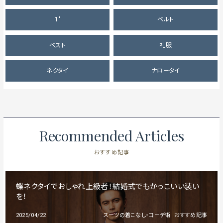
1'
ベルト
ベスト
礼服
ネクタイ
ナロータイ
Recommended Articles
おすすめ記事
蝶ネクタイでおしゃれ上級者！結婚式でもかっこいい装い
を！
2025/04/22
スーツの着こなし・コーデ術
おすすめ記事