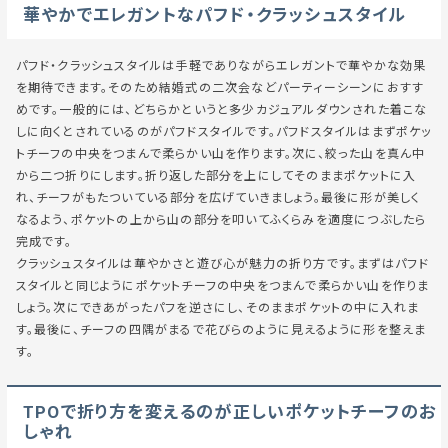
華やかでエレガントなパフド・クラッシュスタイル
パフド・クラッシュスタイルは手軽でありながらエレガントで華やかな効果
を期待できます。そのため結婚式の二次会などパーティーシーンにおすす
めです。一般的には、どちらかというと多少カジュアルダウンされた着こな
しに向くとされているのがパフドスタイルです。パフドスタイルはまずポケッ
トチーフの中央をつまんで柔らかい山を作ります。次に、絞った山を真ん中
から二つ折りにします。折り返した部分を上にしてそのままポケットに入
れ、チーフがもたついている部分を広げていきましょう。最後に形が美しく
なるよう、ポケットの上から山の部分を叩いてふくらみを適度につぶしたら
完成です。
クラッシュスタイルは華やかさと遊び心が魅力の折り方です。まずはパフド
スタイルと同じようにポケットチーフの中央をつまんで柔らかい山を作りま
しょう。次にできあがったパフを逆さにし、そのままポケットの中に入れま
す。最後に、チーフの四隅がまるで花びらのように見えるように形を整えま
す。
TPOで折り方を変えるのが正しいポケットチーフのお
しゃれ