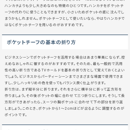
ハンカチよりも少し大きめなのも特徴のひとつです。ハンカチをポケットチ
ーフの代わりに使うこともできますが、小さいためポケットの底に沈んでし
まうかもしれません。ポケットチーフとして使いたいなら、やはりハンカチで
はなくポケットチーフを用いるのがおすすめです。
ポケットチーフの基本の折り方
ビジネスシーンでポケットチーフを活用する場合はあまり華美にならず、控
えめなおしゃれに徹するのがおすすめです。そのため、最も一般的で汎用
性の高い折り方であるTVホールドを基本の折り方として覚えておくとよい
でしょう。ビジネスからパーティーシーンまでさまざまな場面で使用できま
すし、少しハッキリめの色を使ってもバランス良く仕上がります。
折り方は、まず縦半分に折ります。それをさらに横半分に折って正方形を
作りましょう。その後ポケットの幅に合わせて三つ折りにします。そうして長
方形ができあがったら、スーツの胸ポケットに合わせて下の部分を折り返
しましょう。このとき、ポケットから1～2cmほどが出るように調整するのが
ポイントです。