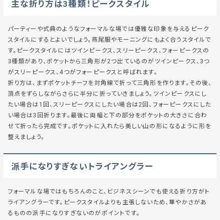
主な折り方は3種類！ピークスタイル
パーティーや式典のようなフォーマルな場では優雅な印象を与えるピーク
スタイルにするとよいでしょう。燕尾服やモーニングにもよく合うスタイルで
す。ピークスタイルにはツインピークス、スリーピークス、フォーピークスの
3種類があり、ポケットから三角形が2つ出ているのがツインピークス、3つ
がスリーピークス、4つがフォーピークスと呼ばれます。
折り方は、まずポケットチーフを対角線で折って三角形を作ります。その後、
頂点をずらしながらさらに半分に折っていきましょう。ツインピークスにし
たい場合は1回、スリーピークスにしたい場合は2回、フォーピークスにした
い場合は3回折ります。最後に両幅と下の部分をポケットの大きさに合わ
せて折ったら完成です。ポケットに入れたら美しい山の形になるように形を
整えましょう。
派手になりすぎないトライアングラー
フォーマルな場ではもちろんのこと、ビジネスシーンでも使える折り方がト
ライアングラーです。ピークスタイルよりも主張しないため、華やかさがあ
るものの派手になりすぎないのがポイントです。