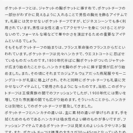
ポケットチーフとは、ジャケットの胸ポケットに挿す布で、ポケットチーフの
一部分がわずかに見えるように入れることで男性の胸元を飾るアイテムで
す。礼装には欠かせないポケットチーフですが、ビジネスシーンでも多く利
用されています。男性は女性と違ってアクセサリーを身につけることが少
ないので、フォーマルな場などで華やかさを演出するための重要なアイテ
ムといえるでしょう。
そもそもポケットチーフの始まりは、フランス革命後のフランスからだとい
われています。ポケットチーフは元々ハンカチで、ウエストコートに忍ばせ
ているものだったのです。1800年代半ばに胸ポケットがついたジャケット
が広まり始めたことから、ハンカチを胸のポケットに挿す習慣が広がり始
めました。また、その頃にそれまでカジュアルウェアだった燕尾服やモーニ
ングコートが礼装に格上げされ、それと同時にポケットチーフも礼装に欠
かせないアイテムとして使用されるようになったのです。当初、このポケッ
トチーフは王侯貴族の間でのファッションでしたが、1900年代には勢いを
増してきた市民層の間でも広がり始めます。そういったことから、ハンカチ
とは別物としてのポケットチーフが普及してきました。
ポケットチーフとハンカチの違いは、主に素材の違いが挙げられます。手を
拭くためのものであるハンカチは吸水性のよい綿のものが多いですが、フ
ァッションアイテムであるポケットチーフは見栄えのよいシルクやリネン製
です。また、ポケットチーフは標準の大きさが30〜45cmとなっているため、