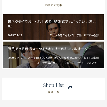
おすすめ記事
蝶ネクタイでおしゃれ上級者！結婚式でもかっこいい装い
を！
2025/04/22
スーツの着こなし・コーデ術
おすすめ記事
勝負できる就活スーツを！オンリーのミニマルオーダー
2020/01/19
スーツTips（豆知識）
オンリー編集部ニュース
おすすめ記事
スーツの着こなし・コーデ術
スーツのシーン別マナー
Shop List
店舗一覧