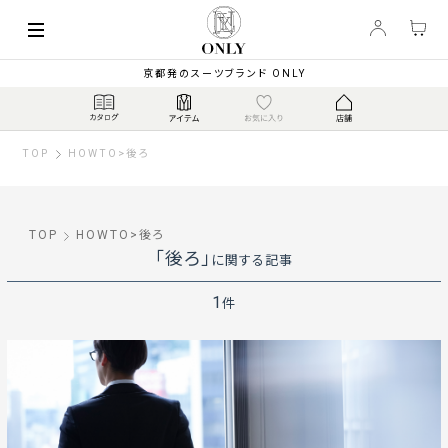
京都発のスーツブランド ONLY
TOP
HOWTO
>
後ろ
TOP
HOWTO
>
後ろ
「後ろ」
に関する記事
1
件