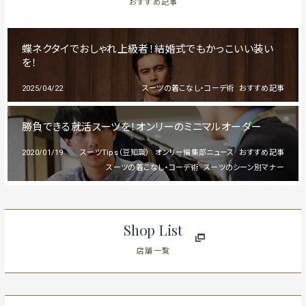
おすすめ記事
蝶ネクタイでおしゃれ上級者！結婚式でもかっこいい装い
を！
2025/04/22
スーツの着こなし・コーデ術
おすすめ記事
勝負できる就活スーツを！オンリーのミニマルオーダー
2020/01/19
スーツTips（豆知識）
オンリー編集部ニュース
おすすめ記事
スーツの着こなし・コーデ術
スーツのシーン別マナー
Shop List
店舗一覧