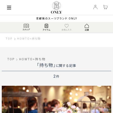
京都発のスーツブランド ONLY
TOP
HOWTO
>
持ち物
TOP
HOWTO
>
持ち物
「持ち物」
に関する記事
2
件