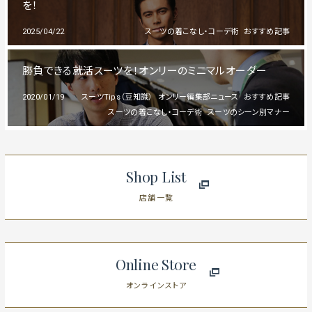
を！
2025/04/22
スーツの着こなし・コーデ術
おすすめ記事
勝負できる就活スーツを！オンリーのミニマルオーダー
2020/01/19
スーツTips（豆知識）
オンリー編集部ニュース
おすすめ記事
スーツの着こなし・コーデ術
スーツのシーン別マナー
Shop List
店舗一覧
Online Store
オンラインストア