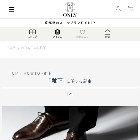
京都発のスーツブランド ONLY
TOP
HOWTO
>
靴下
TOP
HOWTO
>
靴下
「靴下」
に関する記事
1
件