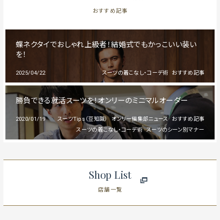
おすすめ記事
蝶ネクタイでおしゃれ上級者！結婚式でもかっこいい装い
を！
2025/04/22
スーツの着こなし・コーデ術
おすすめ記事
勝負できる就活スーツを！オンリーのミニマルオーダー
2020/01/19
スーツTips（豆知識）
オンリー編集部ニュース
おすすめ記事
スーツの着こなし・コーデ術
スーツのシーン別マナー
Shop List
店舗一覧