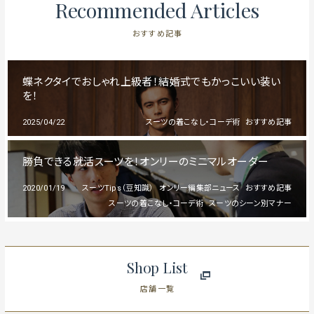
Recommended Articles
おすすめ記事
蝶ネクタイでおしゃれ上級者！結婚式でもかっこいい装い
を！
2025/04/22
スーツの着こなし・コーデ術
おすすめ記事
勝負できる就活スーツを！オンリーのミニマルオーダー
2020/01/19
スーツTips（豆知識）
オンリー編集部ニュース
おすすめ記事
スーツの着こなし・コーデ術
スーツのシーン別マナー
Shop List
店舗一覧