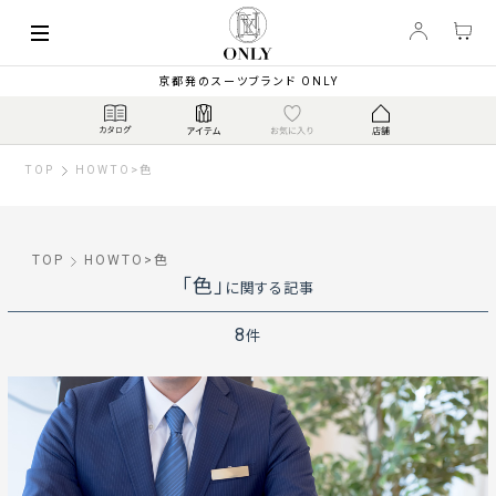
京都発のスーツブランド ONLY
TOP
HOWTO
>
色
TOP
HOWTO
>
色
「色」
に関する記事
8
件