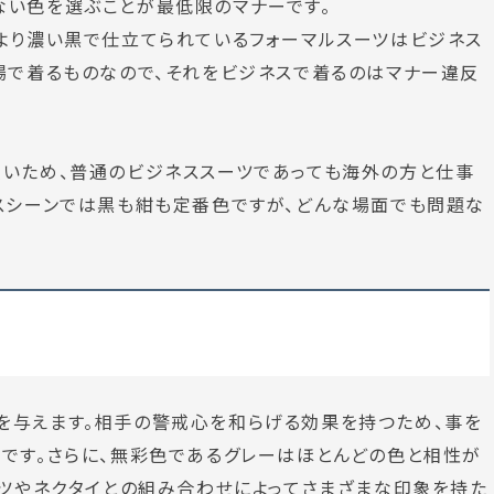
ない色を選ぶことが最低限のマナー
です。
より
濃い黒で仕立てられているフォーマルスーツはビジネス
場で着るものなので、それをビジネスで着るのはマナー違反
強いため、普通のビジネススーツであっても海外の方と仕事
スシーンでは黒も紺も定番色ですが、
どんな場面でも問題な
を与えます。
相手の警戒心を和らげる効果を持つ
ため、事を
です。さらに、無彩色であるグレーはほとんどの色と相性が
ャツやネクタイとの組み合わせによってさまざまな印象を持た