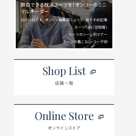
勝負できる就活スーツを！オンリーのミニ
マルオーダー
2020/01/19
オンリー編集部ニュース
おすすめ記事
スーツTips（豆知識）
スーツのシーン別マナー
スーツの着こなし・コーデ術
Shop List
店舗一覧
Online Store
オンラインストア