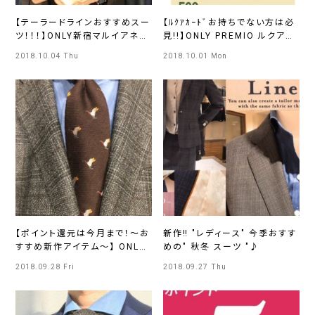
【テーラードラインおすすめスー
【ﾙｸｱｶｰﾄﾞお持ちでない方は必
ツ！！！】ONLY新宿マルイアネッ
見!!】ONLY PREMIO ルクアイ
クス店
ーレ店
2018.10.04 Thu
2018.10.01 Mon
【ポイント還元は今月まで！～お
新作‼ "レディース" 今季おすす
すすめ新作アイテム～】 ONLY
めの" 秋冬 スーツ "♪
天神国体道路店
2018.09.28 Fri
2018.09.27 Thu