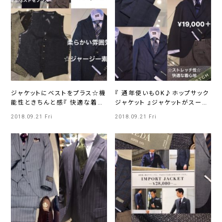
ジャケットにベストをプラス☆機
『 通年使いもOK♪ホップサック
能性ときちんと感『 快適な着心
ジャケット 』ジャケットがスーツ
地のジャージージャケット 』
に！？機能性ときちんと感UP
2018.09.21 Fri
2018.09.21 Fri