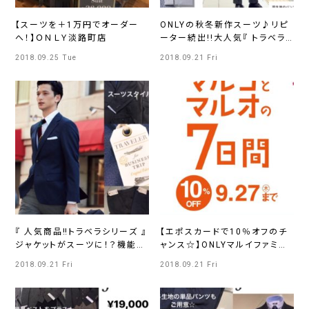
【スーツを＋1万円でオーダー
ONLYの秋冬新作スーツ♪リピ
へ！】ＯＮＬＹ淡路町店
ーター続出!!大人気『 トラベラ
ー 』シリーズ
2018.09.25 Tue
2018.09.21 Fri
『 人気商品‼トラベラシリーズ 』
【エポスカードで10％オフのチ
ジャケットがスーツに！？機能性
ャンス☆】ONLYマルイファミリ
ときちんと感UP
ー海老名店
2018.09.21 Fri
2018.09.21 Fri