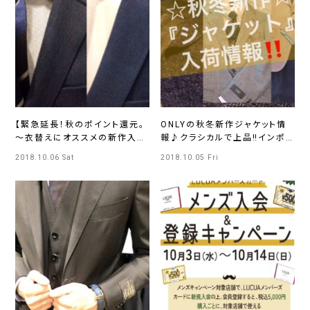
【緊急延長！秋のポイント還元。
ONLYの秋冬新作ジャケット情
～衣替えにオススメの新作入荷
報♪クラシカルで上品‼インポ
スーツご紹介～】 ONLY天神国
ート生地『Marzotto』
2018.10.06 Sat
2018.10.05 Fri
体道路店
『FABIO』