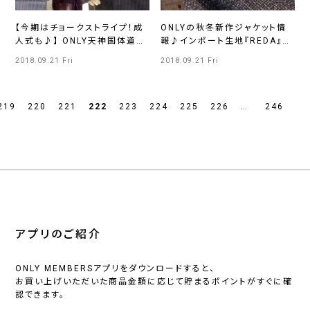
【今期はチョークストライプ！成
ONLYの秋冬新作ジャケット情
人式も♪】 ONLY天神国体道路
報♪インポート生地『REDA』が
店
この価格⁉
2018.09.21 Fri
2018.09.21 Fri
219
220
221
222
223
224
225
226
…
246
アプリのご紹介
ONLY MEMBERSアプリをダウンロードすると、
お買い上げいただいた商品金額に応じて貯まるポイントがすぐに確
認できます。