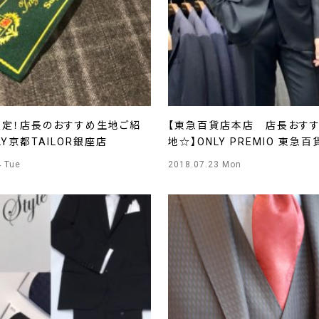
限定！店長のおすすめ生地ご紹
【東急百貨店本店 店長おす
LY京都TAILOR銀座店
地☆】ONLY PREMIO 東急
4 Tue
2018.07.23 Mon