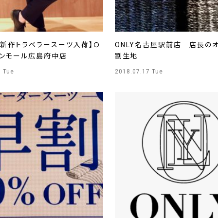
N新作トラベラースーツ入荷】Ｏ
ONLY名古屋駅前店 店長の
オンモール広島府中店
割生地
7 Tue
2018.07.17 Tue