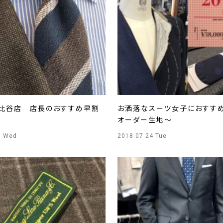
Y日比谷店 店長のおすすめ早割
お洒落なスーツ女子におすす
オーダー生地～
5 Wed
2018.07.24 Tue