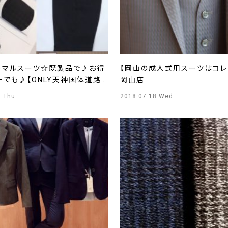
ーマルスーツ☆既製品で♪お得
【岡山の成人式用スーツはコレ！
ーでも♪【ONLY天神国体道路
岡山店
9 Thu
2018.07.18 Wed