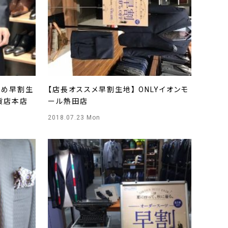
すめ早割生
【店長オススメ早割生地】 ONLYイオンモ
百貨店本店
ール熱田店
2018.07.23 Mon