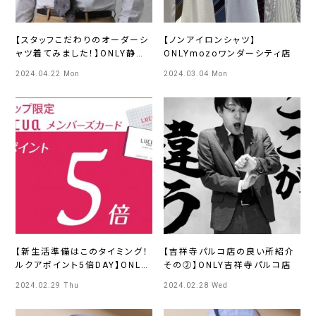
【スタッフこだわりのオーダーシ
【ノンアイロンシャツ】
ャツ着てみました！】ONLY静岡
ONLYmozoワンダーシティ店
駅前店
2024.04.22 Mon
2024.03.04 Mon
【新生活準備はこのタイミング！
【吉祥寺パルコ店の良い所紹介
ルクアポイント5倍DAY】ONLY
その②】ONLY吉祥寺パルコ店
PREMIO ルクアイーレ店
2024.02.29 Thu
2024.02.28 Wed