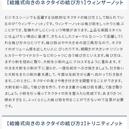
【結婚式向きのネクタイの結び方1】ウィンザーノット
ビジネスシーンでも活躍する伝統的なネクタイの結び方として知られてい
るのが「ウィンザーノット」です。ウィンザーノットは結び目をしっかりと結ぶ
ことができ、型崩れがしにくいという特徴があります。上品な英国スタイル
に仕上げたい場合に最適で、きちんとしたフォーマルなシーンで活躍してく
れる結び方のひとつです。結び目はやや大きめの逆三角形なので、ネクタ
イのボリューム感を出したい人にぴったりです。襟開きが大きいホリゾンタ
ルカラーやワイドカラーなどのシャツに合う結び方といえます。結び方は、
まず小剣を短めに取り、大剣を小剣の上にクロスするように重ねます。そ
のまま大剣を小剣の下に潜らせ、一度右前方へ引き抜きましょう。引き抜い
た大剣をまた小剣の裏を通して、今度は左前方から裏へ向かって引き抜き
ます。このときに、ネクタイの長さや巻き付き方を調整することができます。
大剣を前へ回して結び目を作り、そのまま裏から結び目を通して抜き取り
ましょう。小剣を引っ張ってネクタイの形を整えたら完成です。あまりきつく
締めすぎると、ふっくらとした結び目を作ることができないので注意が必要
です。
【結婚式向きのネクタイの結び方2】トリニティノット