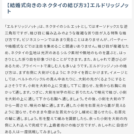
【結婚式向きのネクタイの結び方3】エルドリッジノッ
ト
「エルドリッジノット」は、ネクタイのシルエットとしてはオーソドックスな逆
三角形ですが、結び目に編み込みのような複雑な折り目が入る特殊な結
び方です。ビジネスシーンではあまり見ることはありませんが、パーティー
や結婚式などでは注目を集めること間違いありません。結び目が複雑なた
め、ネクタイの生地は光沢のあるシルク素材や無地のものを選ぶと、はっ
きりとした折り目を印象づけることができます。また、おしゃれで遊び心が
あるため、プライベートで楽しむ人も多いようです。エルドリッジノットの結
び方は、まず右側に大剣がくるようにネクタイを首にかけます。イメージと
しては、ベルトのバックルの真ん中あたりに、大剣の先がくるようにすると
よさそうです。小剣を大剣の上に交差して下に潜らせ、左側から右胸に向
かって通します。つぎに、大剣をM字の形に折りたたんで喉元で結び、小剣
を大剣の上に通して下から右胸へ通しましょう。その後、小剣を大剣の下
から一周させ、喉元の輪に通します。通した小剣を右首元から裏が見える
ように潜らせ、そのまま今度は左首元から少し緩めに潜らせたら、右首元
の輪に通しましょう。形を整えて緩みを調節したら、余った小剣を大剣の内
側に入れ込んで完成です。上級者向けの結び方ですが、おしゃれに自信が
ある人は一度挑戦してみましょう。