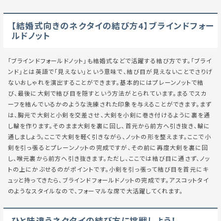
【結婚式向きのネクタイの結び方4】ブラインドフォー
ルドノット
「ブラインドフォールドノット」も結婚式などで活躍する結び方です。「ブライ
ンド」とは英語で「見えない」という意味で、結び目が見えないことでさりげ
ないおしゃれを演出することができます。基本的にはプレーンノットで結
び、最後に大剣で結び目を隠すという方法がとられています。まるでスカ
ーフを結んでいるかのような洗練された印象を与えることができます。まず
は、胸元で大剣と小剣を交差させ、大剣を小剣に巻き付けるように裏を通
し輪を作ります。そのまま大剣を裏に回し、首元から前方へ引き抜き、輪に
通しましょう。ここで大剣を軽く引きながら、ノットの形を整えます。ここで小
剣を引っ張るとプレーンノットの完成ですが、その前に再度大剣を裏に回
し、喉元裏から前方へ引き抜きます。ただし、ここでは結び目に通さず、ノッ
トの上にかぶせるのがポイントです。小剣を引っ張って結び目を首元にキ
ュッと持ってきたら、ブラインドフォールドノットの完成です。アスコットタイ
のようなスタイルなので、フォーマルな席で大活躍してくれます。