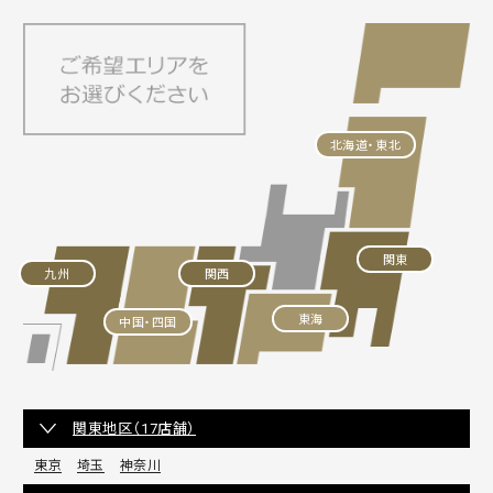
北海道・東北
関東
九州
関西
東海
中国・四国
関東地区（17店舗）
東京
埼玉
神奈川