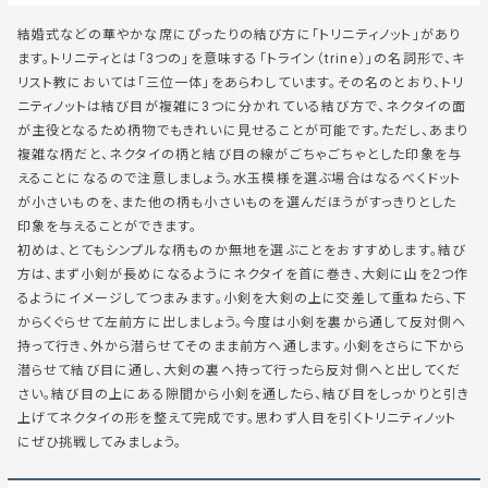
結婚式などの華やかな席にぴったりの結び方に「トリニティノット」があり
ます。トリニティとは「3つの」を意味する「トライン（trine）」の名詞形で、キ
リスト教においては「三位一体」をあらわしています。その名のとおり、トリ
ニティノットは結び目が複雑に3つに分かれている結び方で、ネクタイの面
が主役となるため柄物でもきれいに見せることが可能です。ただし、あまり
複雑な柄だと、ネクタイの柄と結び目の線がごちゃごちゃとした印象を与
えることになるので注意しましょう。水玉模様を選ぶ場合はなるべくドット
が小さいものを、また他の柄も小さいものを選んだほうがすっきりとした
印象を与えることができます。
初めは、とてもシンプルな柄ものか無地を選ぶことをおすすめします。結び
方は、まず小剣が長めになるようにネクタイを首に巻き、大剣に山を2つ作
るようにイメージしてつまみます。小剣を大剣の上に交差して重ねたら、下
からくぐらせて左前方に出しましょう。今度は小剣を裏から通して反対側へ
持って行き、外から潜らせてそのまま前方へ通します。小剣をさらに下から
潜らせて結び目に通し、大剣の裏へ持って行ったら反対側へと出してくだ
さい。結び目の上にある隙間から小剣を通したら、結び目をしっかりと引き
上げてネクタイの形を整えて完成です。思わず人目を引くトリニティノット
にぜひ挑戦してみましょう。