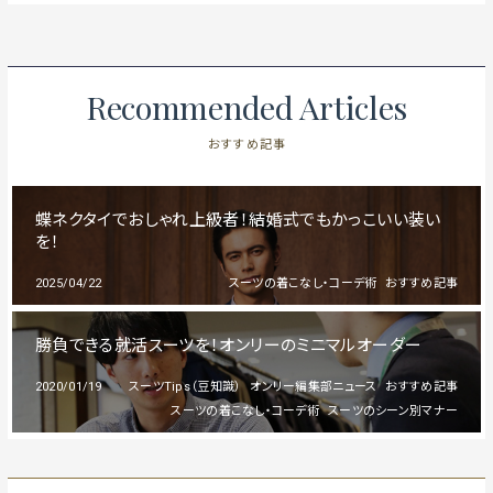
Recommended Articles
おすすめ記事
蝶ネクタイでおしゃれ上級者！結婚式でもかっこいい装い
を！
2025/04/22
スーツの着こなし・コーデ術
おすすめ記事
勝負できる就活スーツを！オンリーのミニマルオーダー
2020/01/19
スーツTips（豆知識）
オンリー編集部ニュース
おすすめ記事
スーツの着こなし・コーデ術
スーツのシーン別マナー