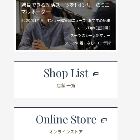
勝負できる就活スーツを！オンリーのミニ
マルオーダー
2020/01/19
オンリー編集部ニュース
おすすめ記事
スーツTips（豆知識）
スーツのシーン別マナー
スーツの着こなし・コーデ術
Shop List
店舗一覧
Online Store
オンラインストア