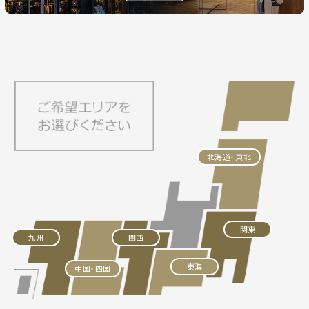
北海道・東北
関東
九州
関西
東海
中国・四国