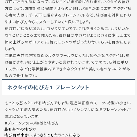
び目が左右対称になっていないことがまず挙げられます。ネクタイの結び
方によって、左右対称に完成させるのが難しい場合があります。ネクタイ初
心者の人はまず、以下に紹介するプレーンノットなど、結び目を対称に作り
やすい結び方からマスターしていくと良いでしょう。
結び目がゆるい場合も、曲がりやすいです。これを防ぐために、もういいか
な？というところまで結んだら、結び目は崩さないようにさらに少し上まで
締め上げるのがコツです。首元にシャツがぴったり付くくらいを目安にしま
しょう。
生地に天然素材であるシルクやウールを使ったしなやかなネクタイは、結
び目がきれいに仕上がりやすいと言われています。ですので、反対にポリ
エステルなど化学繊維素材でできたネクタイだと美しく結べないことがあ
るので要注意です。
ネクタイの結び方1.プレーンノット
もっとも基本といえる結び方でしょう。最近は細身のスーツ、衿型の小さい
シャツが主流人気のため、結び目が小さくシンプルになるプレーンノットが
主流となっています。
#プレーンノットの特徴と結び方
・最も基本の結び方
・結び目が小さく、すっきりとしたラインになる