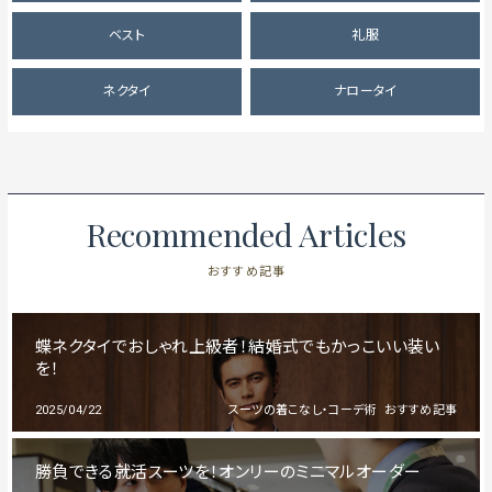
ベスト
礼服
ネクタイ
ナロータイ
Recommended Articles
おすすめ記事
蝶ネクタイでおしゃれ上級者！結婚式でもかっこいい装い
を！
2025/04/22
スーツの着こなし・コーデ術
おすすめ記事
勝負できる就活スーツを！オンリーのミニマルオーダー