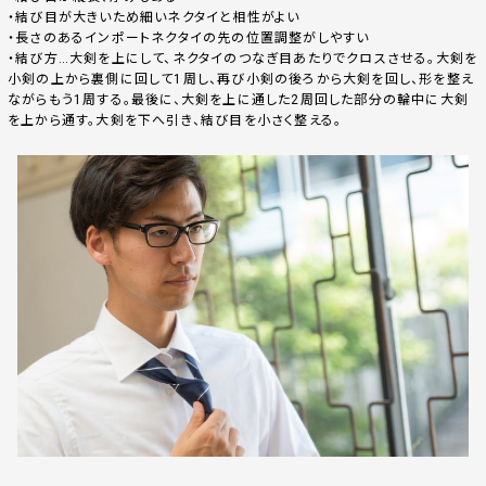
・結び目が大きいため細いネクタイと相性がよい
・長さのあるインポートネクタイの先の位置調整がしやすい
・結び方…大剣を上にして、ネクタイのつなぎ目あたりでクロスさせる。大剣を
小剣の上から裏側に回して1周し、再び小剣の後ろから大剣を回し、形を整え
ながらもう1周する。最後に、大剣を上に通した2周回した部分の輪中に大剣
を上から通す。大剣を下へ引き、結び目を小さく整える。