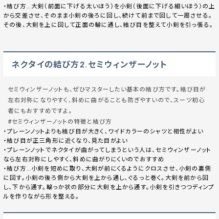
・結び方…大剣（前面に下げる太いほう）を小剣（後面に下げる細いほう）の上
から交差させ、そのまま小剣の後ろに回し、続けて前まで回して一周させる。
その後、大剣を上に回して正面の輪に通し、結び目を整えて小剣を引っ張る。
ネクタイの結び方2.セミウィンザーノット
セミウィンザーノットも、ぜひマスターしたい基本の結び方です。結び目が
左右対称になりやすく、斜めに曲がることも防ぎやすいので、スーツ初心
者にもおすすめですよ。
#セミウィンザーノットの特徴と結び方
・プレーンノットよりも結び目が大きく、ワイドカラーのシャツと相性がよい
・結び目が正三角形に近くなり、見た目がよい
・プレーンノットでネクタイが曲がってしまうという人は、セミウィンザーノット
なら左右対称にしやすく、斜めに曲がりにくいのでおすすめ
・結び方…小剣を短めに取り、大剣が前にくるようにクロスさせ、小剣の裏側
に回す。小剣の後ろ側から大剣を上から通し、ぐるっと巻く。大剣を前から回
し、下から通す。輪っか状の部分に大剣を上から通す。小剣を引きつつディンプ
ルを作りながら形を整える。