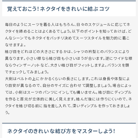
覚えておこう！ネクタイをきれいに結ぶコツ
毎日のようにスーツを着る人はもちろん、日々のスケジュールに応じてネ
クタイを締めることはよくあるでしょう。以下のポイントを知っておけば、ど
んなシーンでもネクタイをバッチリ決めてスーツスタイルを魅力的に着こ
なせますよ。
結び目をどれほどの大きさにするかは、シャツの衿型とのバランスにより
異なります。小さい襟なら結び目も小さいほうが合います。逆にワイドな襟
ならウィンザーノットなど、大きい結び目がフィットしますよ。バランスを鏡
でチェックしてみましょう。
大剣はベルトの上にかかるくらいの長さにします。これは身長や体型によ
り目安が異なるので、自分のサイズに合わせて調整しましょう。場合によっ
ては、小剣はスーツのパンツにインしても構いません。結び目にディンプル
を作ると首元が立体的に美しく見えます。結んだ後には作りにくいので、ネ
クタイを結び切る前に指を差し入れて、深いディンプルを作っておきましょ
う。
ネクタイのきれいな結び方をマスターしよう！