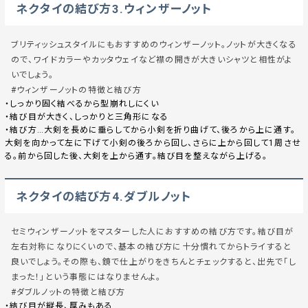
ネクタイの結び方3.ウィンザーノット
ブリティッシュスタイルにもおすすめのウィンザーノット。ノットが大きくなる
ので、ワイドカラーやカッタウェイなど襟の開きが大きいシャツと相性がよ
いでしょう。
#ウィンザーノットの特徴と結び方
・しっかり固く結べるから型崩れしにくい
・結び目が大きく、しっかりと三角形になる
・結び方…大剣を長めに垂らしてから小剣を折り曲げて、後ろから上に通す。
大剣を向かって左に下げて小剣の後ろから回し、さらに上から回して1周させ
る。前から回した後、大剣を上から通す。結び目を整えながら上げる。
ネクタイの結び方4.ダブルノット
セミウィンザーノットをマスターした人におすすめの結び方です。結び目が
左右対称になりにくいので、基本の結び方に十分慣れてからトライすると
良いでしょう。その際も、鏡で仕上がりをきちんとチェックすると、出先で「し
まった！」という事態にはなりませんよ。
#ダブルノットの特徴と結び方
・結び目が縦長、厚みもある