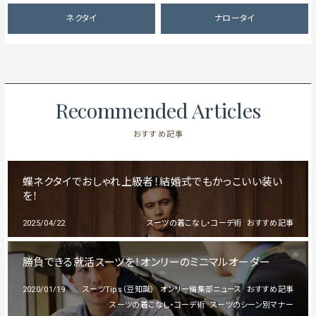
ネクタイ
ナロータイ
Recommended Articles
おすすめ記事
蝶ネクタイでおしゃれ上級者！結婚式でもかっこいい装い
を！
2025/04/22
スーツの着こなし・コーデ術
おすすめ記事
勝負できる就活スーツを！オンリーのミニマルオーダー
2020/01/19
スーツTips（豆知識）
オンリー編集部ニュース
おすすめ記事
スーツの着こなし・コーデ術
スーツのシーン別マナー