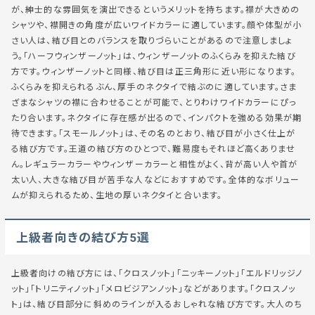
が、紳士的な雰囲気を演出できるというメリットを持ちます。襟が大きめの
シャツや、襟開きの角度が広いワイドカラーに適しています。顔や体型が小
さい人は、結び目とのバランスを取りづらいことがあるので注意しましょ
う。「ハーフウィンザーノット」は、ウィンザーノットのふくらみを抑えた結び
方です。ウィンザーノットと同様、結び目は正三角形に近い形になります。
ふくらみを抑えられるぶん、厚手のネクタイで結ぶのに適しています。さま
ざまなシャツの襟に合わせることが可能で、とりわけワイドカラーにぴっ
たり合います。ネクタイに存在感が出るので、インパクトを強める効果が期
待できます。「スモールノット」は、その名のとおり、結び目が小さく仕上が
る結び方です。王道の結び方のひとつで、難易度もそれほど高くありませ
ん。レギュラーカラーやウィンザーカラーと相性がよく、背が高い人や首が
太い人、大きな結び目が苦手な人などにおすすめです。全体的なボリュー
ムが抑えられるため、生地の厚いネクタイと合います。
上級者向きの結び方5選
上級者向けの結び方には、「クロスノット」「ニッキーノット」「エルドリッジノ
ット」「トリニティノット」「メロビジアンノット」などがあります。「クロスノッ
ト」は、結び目部分に斜めのラインが入るおしゃれな結び方です。大人のち