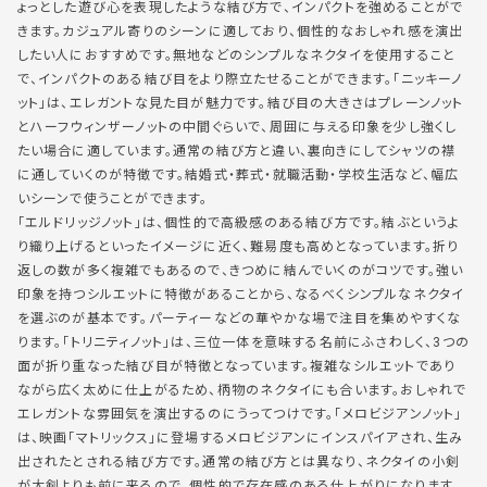
ょっとした遊び心を表現したような結び方で、インパクトを強めることがで
きます。カジュアル寄りのシーンに適しており、個性的なおしゃれ感を演出
したい人におすすめです。無地などのシンプルなネクタイを使用すること
で、インパクトのある結び目をより際立たせることができます。「ニッキーノ
ット」は、エレガントな見た目が魅力です。結び目の大きさはプレーンノット
とハーフウィンザーノットの中間ぐらいで、周囲に与える印象を少し強くし
たい場合に適しています。通常の結び方と違い、裏向きにしてシャツの襟
に通していくのが特徴です。結婚式・葬式・就職活動・学校生活など、幅広
いシーンで使うことができます。
「エルドリッジノット」は、個性的で高級感のある結び方です。結ぶというよ
り織り上げるといったイメージに近く、難易度も高めとなっています。折り
返しの数が多く複雑でもあるので、きつめに結んでいくのがコツです。強い
印象を持つシルエットに特徴があることから、なるべくシンプルなネクタイ
を選ぶのが基本です。パーティーなどの華やかな場で注目を集めやすくな
ります。「トリニティノット」は、三位一体を意味する名前にふさわしく、3つの
面が折り重なった結び目が特徴となっています。複雑なシルエットであり
ながら広く太めに仕上がるため、柄物のネクタイにも合います。おしゃれで
エレガントな雰囲気を演出するのにうってつけです。「メロビジアンノット」
は、映画「マトリックス」に登場するメロビジアンにインスパイアされ、生み
出されたとされる結び方です。通常の結び方とは異なり、ネクタイの小剣
が大剣よりも前に来るので、個性的で存在感のある仕上がりになります。