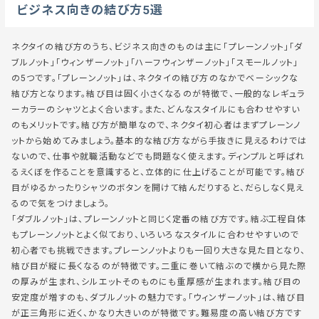
ビジネス向きの結び方5選
ネクタイの結び方のうち、ビジネス向きのものは主に「プレーンノット」「ダ
ブルノット」「ウィンザーノット」「ハーフウィンザーノット」「スモールノット」
の5つです。「プレーンノット」は、ネクタイの結び方のなかでベーシックな
結び方となります。結び目は固く小さくなるのが特徴で、一般的なレギュラ
ーカラーのシャツとよく合います。また、どんなスタイルにも合わせやすい
のもメリットです。結び方が簡単なので、ネクタイ初心者はまずプレーンノ
ットから始めてみましょう。基本的な結び方ながら手抜きに見えるわけでは
ないので、仕事や就職活動などでも問題なく使えます。ディンプルと呼ばれ
るえくぼを作ることを意識すると、立体的に仕上げることが可能です。結び
目がゆるかったりシャツのボタンを開けて結んだりすると、だらしなく見え
るので気をつけましょう。
「ダブルノット」は、プレーンノットと同じく定番の結び方です。結ぶ工程自体
もプレーンノットとよく似ており、いろいろなスタイルに合わせやすいので
初心者でも挑戦できます。プレーンノットよりも一回り大きな見た目となり、
結び目が縦に長くなるのが特徴です。二重に巻いて結ぶので横から見た際
の厚みが生まれ、シルエットそのものにも重厚感が生まれます。結び目の
安定度が増すのも、ダブルノットの魅力です。「ウィンザーノット」は、結び目
が正三角形に近く、かなり大きいのが特徴です。難易度の高い結び方です