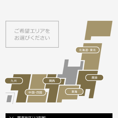
北海道・東北
関東
九州
関西
東海
中国・四国
関東地区（17店舗）