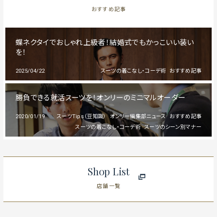
おすすめ記事
蝶ネクタイでおしゃれ上級者！結婚式でもかっこいい装い
を！
2025/04/22
スーツの着こなし・コーデ術
おすすめ記事
勝負できる就活スーツを！オンリーのミニマルオーダー
2020/01/19
スーツTips（豆知識）
オンリー編集部ニュース
おすすめ記事
スーツの着こなし・コーデ術
スーツのシーン別マナー
Shop List
店舗一覧