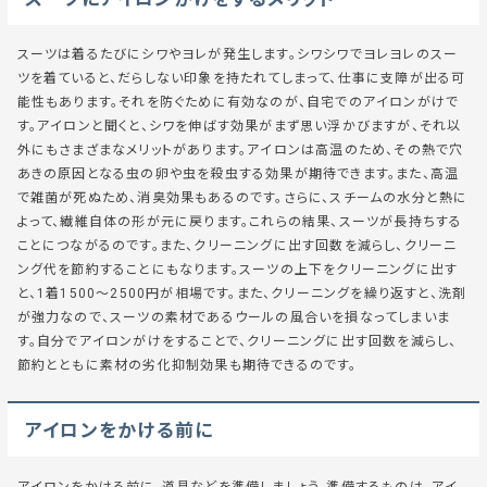
スーツは着るたびにシワやヨレが発生します。シワシワでヨレヨレのスー
ツを着ていると、だらしない印象を持たれてしまって、仕事に支障が出る可
能性もあります。それを防ぐために有効なのが、自宅でのアイロンがけで
す。アイロンと聞くと、シワを伸ばす効果がまず思い浮かびますが、それ以
外にもさまざまなメリットがあります。アイロンは高温のため、その熱で穴
あきの原因となる虫の卵や虫を殺虫する効果が期待できます。また、高温
で雑菌が死ぬため、消臭効果もあるのです。さらに、スチームの水分と熱に
よって、繊維自体の形が元に戻ります。これらの結果、スーツが長持ちする
ことにつながるのです。また、クリーニングに出す回数を減らし、クリーニ
ング代を節約することにもなります。スーツの上下をクリーニングに出す
と、1着1500～2500円が相場です。また、クリーニングを繰り返すと、洗剤
が強力なので、スーツの素材であるウールの風合いを損なってしまいま
す。自分でアイロンがけをすることで、クリーニングに出す回数を減らし、
節約とともに素材の劣化抑制効果も期待できるのです。
アイロンをかける前に
アイロンをかける前に、道具などを準備しましょう。準備するものは、アイ