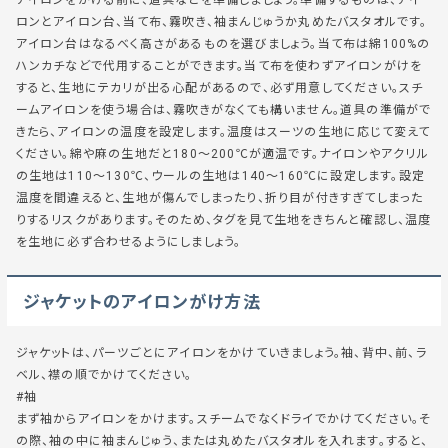
ロンとアイロン台、当て布、霧吹き、袖まんじゅうか丸めたバスタオルです。
アイロン台はなるべく高さがあるものを選びましょう。当て布は綿100%の
ハンカチなどで代用することができます。当て布を使わずアイロンがけを
すると、生地にテカリが出る心配があるので、必ず用意してください。スチ
ームアイロンを使う場合は、霧吹きがなくても構いません。道具の準備がで
きたら、アイロンの温度を設定します。温度はスーツの生地に応じて変えて
ください。綿や麻の生地だと180～200℃が適温です。ナイロンやアクリル
の生地は110～130℃、ウールの生地は140～160℃に設定します。設定
温度を間違えると、生地が傷んでしまったり、折り目が付きすぎてしまった
りするリスクがあります。そのため、タグを見て生地をきちんと確認し、温度
を生地に必ず合わせるようにしましょう。
ジャケットのアイロンがけ方法
ジャケットは、パーツごとにアイロンをかけていきましょう。袖、背中、前、ラ
ベル、襟の順でかけてください。
#袖
まず袖からアイロンをかけます。スチームでなくドライでかけてください。そ
の際、袖の中に袖まんじゅう、または丸めたバスタオルを入れます。すると、