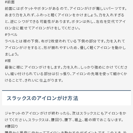
#前面
前面にはポケットやボタンがあるので、アイロンがけが難しいパーツです。
あまり力を入れず、ふわっと軽くアイロンをかけましょう。力を入れすぎる
と、逆にシワができる可能性があります。ボタンは外し、左右を交代でアイ
ロン台に載せてアイロンがけをしてください。
#ラベル
ラベルとは襟の下側、布が2枚使われている下側の部分です。力を入れて
アイロンがけをすると、形が崩れやすいため、優しく軽くアイロンを動かし
ましょう。
#襟
最後に襟にアイロンがけをします。力を入れ、しっかり強めにかけてくださ
い。縫い付けられている部分は引っ張り、アイロンの先端を使って細かくか
けることで、きれいに仕上がります。
スラックスのアイロンがけ方法
ジャケットのアイロンがけが終わったら、次はスラックスにもアイロンをか
けてください。スラックスは、腰回り、腰下、裾上、裾の順でおこないます。
#腰回り