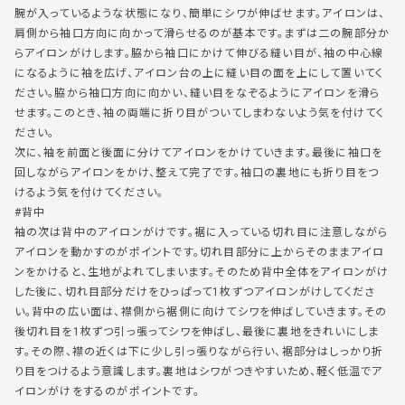
腕が入っているような状態になり、簡単にシワが伸ばせます。アイロンは、
肩側から袖口方向に向かって滑らせるのが基本です。まずは二の腕部分か
らアイロンがけします。脇から袖口にかけて伸びる縫い目が、袖の中心線
になるように袖を広げ、アイロン台の上に縫い目の面を上にして置いてく
ださい。脇から袖口方向に向かい、縫い目をなぞるようにアイロンを滑ら
せます。このとき、袖の両端に折り目がついてしまわないよう気を付けてく
ださい。
次に、袖を前面と後面に分けてアイロンをかけていきます。最後に袖口を
回しながらアイロンをかけ、整えて完了です。袖口の裏地にも折り目をつ
けるよう気を付けてください。
#背中
袖の次は背中のアイロンがけです。裾に入っている切れ目に注意しながら
アイロンを動かすのがポイントです。切れ目部分に上からそのままアイロ
ンをかけると、生地がよれてしまいます。そのため背中全体をアイロンがけ
した後に、切れ目部分だけをひっぱって1枚ずつアイロンがけしてくださ
い。背中の広い面は、襟側から裾側に向けてシワを伸ばしていきます。その
後切れ目を1枚ずつ引っ張ってシワを伸ばし、最後に裏地をきれいにしま
す。その際、襟の近くは下に少し引っ張りながら行い、裾部分はしっかり折
り目をつけるよう意識します。裏地はシワがつきやすいため、軽く低温でア
イロンがけをするのがポイントです。