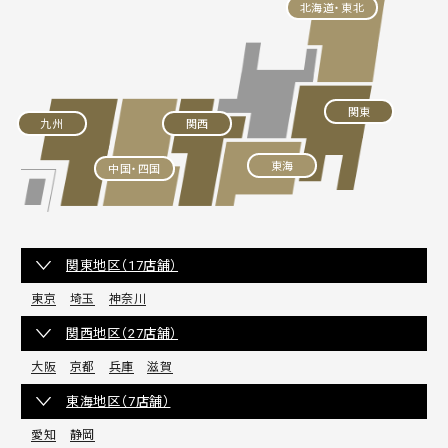
北海道・東北
関東
九州
関西
東海
中国・四国
関東地区（17店舗）
東京
埼玉
神奈川
関西地区（27店舗）
大阪
京都
兵庫
滋賀
東海地区（7店舗）
愛知
静岡