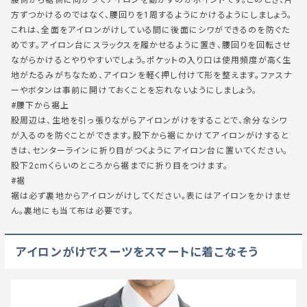
腰側から裾側に向かってアイロンを動かすのがポイントです。このとき、片
方ずつかけるのではなく、腰回りを1周するようにかけるようにしましょう。
これは、全面をアイロンがけしている間に後面にシワができるのを防ぐた
めです。アイロン台にスラックスを履かせるように置き、腰回りを回転させ
ながらかけるとやりやすいでしょう。ポケットの入り口は使用頻度が高く生
地がたるみがちなため、アイロンを軽く押し付けて形を整えます。ファスナ
ーやボタンは事前に開けておくことを忘れないようにしましょう。
#腰下から裾上
股周辺は、生地を引っ張りながらアイロンがけをすることで、余分なシワ
が入るのを防ぐことができます。股下から裾にかけてアイロンがけすると
きは、センターラインに折り目がつくようにアイロン台に置いてください。
股下2cmくらいのところから裾までに折り目をつけます。
#裾
裾は必ず裏地からアイロンがけしてください。表にはアイロンをかけませ
ん。裏地にも当て布は必要です。
アイロンがけでスーツをスマートに着こなそう