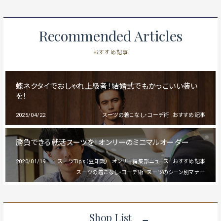
Recommended Articles
おすすめ記事
蝶ネクタイでおしゃれ上級者！結婚式でもかっこいい装い
を！
2025/04/22
スーツの着こなし・コーデ術
おすすめ記事
勝負できる就活スーツを！オンリーのミニマルオーダー
2020/01/19
スーツTips（豆知識）
オンリー編集部ニュース
おすすめ記事
スーツの着こなし・コーデ術
スーツのシーン別マナー
Shop List