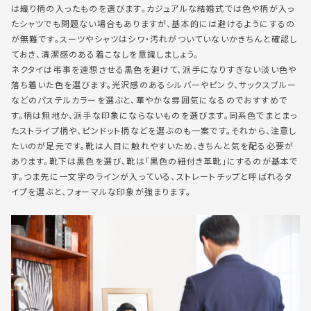
は織り柄の入ったものを選びます。カジュアルな結婚式では色や柄が入っ
たシャツでも問題ない場合もありますが、基本的には避けるようにするの
が無難です。スーツやシャツはシワ・汚れがついていないかきちんと確認し
ておき、清潔感のある着こなしを意識しましょう。
ネクタイは弔事を連想させる黒色を避けて、派手になりすぎない淡い色や
落ち着いた色を選びます。光沢感のあるシルバーやピンク、サックスブルー
などのパステルカラーを選ぶと、華やかな雰囲気になるのでおすすめで
す。柄は無地か、派手な印象にならないものを選びます。同系色でまとまっ
たストライプ柄や、ピンドット柄などを選ぶのも一案です。それから、注意し
たいのが足元です。靴は人目に触れやすいため、きちんと気を配る必要が
あります。靴下は黒色を選び、靴は「黒色の紐付き革靴」にするのが基本で
す。つま先に一文字のラインが入っている、ストレートチップと呼ばれるタ
イプを選ぶと、フォーマルな印象が強まります。