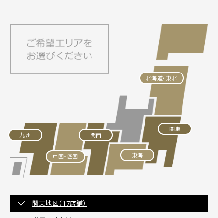
北海道・東北
関東
九州
関西
東海
中国・四国
関東地区（17店舗）