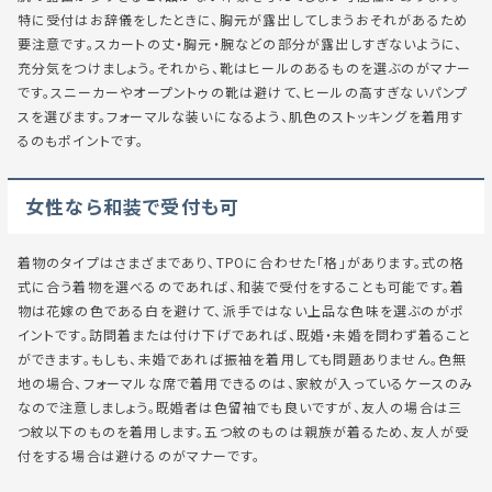
特に受付はお辞儀をしたときに、胸元が露出してしまうおそれがあるため
要注意です。スカートの丈・胸元・腕などの部分が露出しすぎないように、
充分気をつけましょう。それから、靴はヒールのあるものを選ぶのがマナー
です。スニーカーやオープントゥの靴は避けて、ヒールの高すぎないパンプ
スを選びます。フォーマルな装いになるよう、肌色のストッキングを着用す
るのもポイントです。
女性なら和装で受付も可
着物のタイプはさまざまであり、TPOに合わせた「格」があります。式の格
式に合う着物を選べるのであれば、和装で受付をすることも可能です。着
物は花嫁の色である白を避けて、派手ではない上品な色味を選ぶのがポ
イントです。訪問着または付け下げであれば、既婚・未婚を問わず着ること
ができます。もしも、未婚であれば振袖を着用しても問題ありません。色無
地の場合、フォーマルな席で着用できるのは、家紋が入っているケースのみ
なので注意しましょう。既婚者は色留袖でも良いですが、友人の場合は三
つ紋以下のものを着用します。五つ紋のものは親族が着るため、友人が受
付をする場合は避けるのがマナーです。