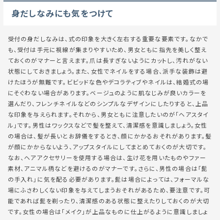
身だしなみにも気をつけて
受付の身だしなみは、式の印象を大きく左右する重要な要素です。なかで
も、受付は手元に視線が集まりやすいため、男女ともに指先を美しく整え
ておくのがマナーと言えます。爪は長すぎないようにカットし、汚れがない
状態にしておきましょう。また、女性でネイルをする場合、派手な装飾は避
けたほうが無難です。ビビッドな色やデコラティブやネイルは、結婚式の場
にそぐわない場合があります。ベージュのように肌なじみが良いカラーを
選んだり、フレンチネイルなどのシンプルなデザインにしたりすると、上品
な印象を与えられます。それから、男女ともに注意したいのが「ヘアスタイ
ル」です。男性はワックスなどで髪を整えて、清潔感を意識しましょう。女性
の場合は、髪が長いとお辞儀をするとき、顔にかかるおそれがあります。髪
が顔にかからないよう、アップスタイルにしてまとめておくのが大切です。
なお、ヘアアクセサリーを使用する場合は、生け花を用いたものやファー
素材、アニマル柄などを避けるのがマナーです。さらに、男性の場合は「髭
の手入れ」に気を配る必要があります。髭は場合によっては、フォーマルな
場にふさわしくない印象を与えてしまうおそれがあるため、要注意です。可
能であれば髭を剃ったり、清潔感のある状態に整えたりしておくのが大切
です。女性の場合は「メイク」が上品なものに仕上がるように意識しましょ