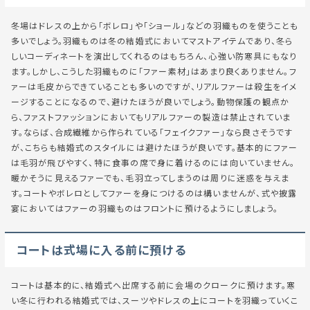
冬場はドレスの上から「ボレロ」や「ショール」などの羽織ものを使うことも
多いでしょう。羽織ものは冬の結婚式においてマストアイテムであり、冬ら
しいコーディネートを演出してくれるのはもちろん、心強い防寒具にもなり
ます。しかし、こうした羽織ものに「ファー素材」はあまり良くありません。フ
ァーは毛皮からできていることも多いのですが、リアルファーは殺生をイメ
ージすることになるので、避けたほうが良いでしょう。動物保護の観点か
ら、ファストファッションにおいてもリアルファーの製造は禁止されていま
す。ならば、合成繊維から作られている「フェイクファー」なら良さそうです
が、こちらも結婚式のスタイルには避けたほうが良いです。基本的にファー
は毛羽が飛びやすく、特に食事の席で身に着けるのには向いていません。
暖かそうに見えるファーでも、毛羽立ってしまうのは周りに迷惑を与えま
す。コートやボレロとしてファーを身につけるのは構いませんが、式や披露
宴においてはファーの羽織ものはフロントに預けるようにしましょう。
コートは式場に入る前に預ける
コートは基本的に、結婚式へ出席する前に会場のクロークに預けます。寒
い冬に行われる結婚式では、スーツやドレスの上にコートを羽織っていくこ