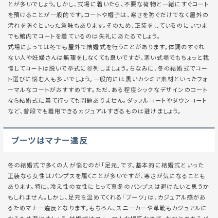
とが多いでしょう。しかし、式場に着いたら、不要な荷物と一緒にすぐコート
を預けることが一般的です。コートや帽子は、寒さを防ぐだけでなく屋外の
汚れを防ぐといった意味もあります。そのため、正装をしているのにいつま
でも館内でコートを着ているのは失礼にあたるでしょう。
式場によっては冬でも屋外で結婚式を行うことがあります。体調のすぐれ
ない人や妊婦さんは無理をしなくても良いですが、寒い式場でもちょっと我
慢してコートは脱いで挙式に参列しましょう。ちなみに、冬の結婚式でコー
ト選びに悩む人も多いでしょう。一般的には黒いカシミア素材といったフォ
ーマルなコートがおすすめです。ただ、ある程度シックなデザインのコート
なら結婚式に着て行っても問題ありません。ダッフルコートやダウンコート
など、普段でも着用できるカジュアルすぎるものは避けましょう。
ブーツはマナー違反
冬の結婚式で多くの人が悩むのが「足元」です。基本的に結婚式といった
正装なら女性はパンプスを履くことが多いですが、寒さが気になることも
あります。特に、冷え性の女性にとって真冬のパンプスは避けたいと思うか
もしれません。しかし、足元を温めてくれる「ブーツ」は、カジュアル感があ
るためマナー違反となります。もちろん、スニーカーや革靴もカジュアルに