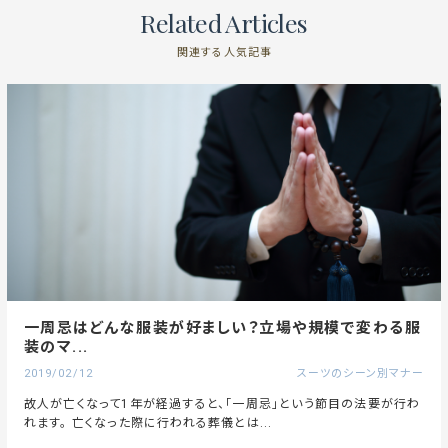
Related Articles
関連する人気記事
一周忌はどんな服装が好ましい？立場や規模で変わる服
装のマ...
2019/02/12
スーツのシーン別マナー
故人が亡くなって1年が経過すると、「一周忌」という節目の法要が行わ
れます。 亡くなった際に行われる葬儀とは...