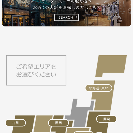
北海道・東北
関東
九州
関西