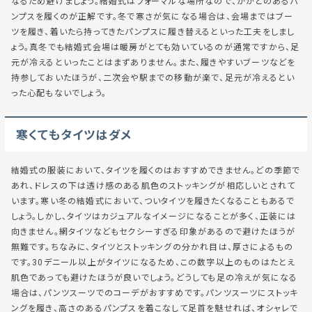
なるため避けましょう。結婚式はフォーマルな場所なので、かかとのあるパ
ンプスを履くのが正解です。冬で寒さが気になる場合は、会場まではブー
ツを履き、着いたら持ってきたパンプスに履き替えるといった工夫をしまし
ょう。真冬でも結婚式会場は暖房がとても効いているのが通常ですから、足
元が冷えるといったことはまずありません。また、履きやすいブーツなどを
持参しておいたほうが、二次会や駅までの移動が楽で、足元が冷えるとい
った心配もないでしょう。
寒くてもタイツはダメ
結婚式の服装において、タイツを履くのはおすすめできません。どの季節で
あれ、ドレスの下は透け感のある肌色のストッキングが相応しいとされて
います。寒い冬の結婚式において、ついタイツを履きたくなることもあるで
しょう。しかし、タイツはカジュアルなイメージになることが多く、正装には
向きません。網タイツなどもセクシーすぎる印象があるので避けたほうが
無難です。ちなみに、タイツとストッキングの分かれ目は、厚さによるもの
です。30デニール以上がタイツになるため、この数字以上のものはたとえ
肌色であっても避けたほうが良いでしょう。どうしても足の冷えが気になる
場合は、パンツスーツでのコーデがおすすめです。パンツスーツにストッキ
ングを履き、高さのあるパンプスを着こなして足首を魅せれば、オシャレで