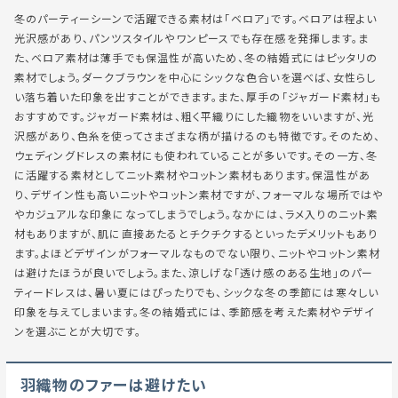
冬のパーティーシーンで活躍できる素材は「ベロア」です。ベロアは程よい
光沢感があり、パンツスタイルやワンピースでも存在感を発揮します。ま
た、ベロア素材は薄手でも保温性が高いため、冬の結婚式にはピッタリの
素材でしょう。ダークブラウンを中心にシックな色合いを選べば、女性らし
い落ち着いた印象を出すことができます。また、厚手の「ジャガード素材」も
おすすめです。ジャガード素材は、粗く平織りにした織物をいいますが、光
沢感があり、色糸を使ってさまざまな柄が描けるのも特徴です。そのため、
ウェディングドレスの素材にも使われていることが多いです。その一方、冬
に活躍する素材としてニット素材やコットン素材もあります。保温性があ
り、デザイン性も高いニットやコットン素材ですが、フォーマルな場所ではや
やカジュアルな印象になってしまうでしょう。なかには、ラメ入りのニット素
材もありますが、肌に直接あたるとチクチクするといったデメリットもあり
ます。よほどデザインがフォーマルなものでない限り、ニットやコットン素材
は避けたほうが良いでしょう。また、涼しげな「透け感のある生地」のパー
ティードレスは、暑い夏にはぴったりでも、シックな冬の季節には寒々しい
印象を与えてしまいます。冬の結婚式には、季節感を考えた素材やデザイ
ンを選ぶことが大切です。
羽織物のファーは避けたい