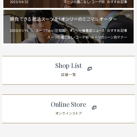
2025/04/22
スーツの着こなし・コーデ術
おすすめ記事
勝負できる就活スーツを！オンリーのミニマルオーダー
2020/01/19
スーツTips（豆知識）
オンリー編集部ニュース
おすすめ記事
スーツの着こなし・コーデ術
スーツのシーン別マナー
Shop List
店舗一覧
Online Store
オンラインストア