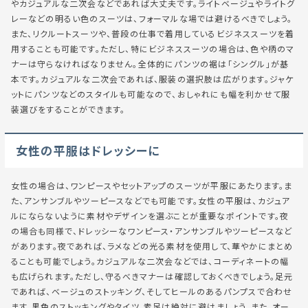
やカジュアルな二次会などであれば大丈夫です。ライトベージュやライトグ
レーなどの明るい色のスーツは、フォーマルな場では避けるべきでしょう。
また、リクルートスーツや、普段の仕事で着用しているビジネススーツを着
用することも可能です。ただし、特にビジネススーツの場合は、色や柄のマ
ナーは守らなければなりません。全体的にパンツの裾は「シングル」が基
本です。カジュアルな二次会であれば、服装の選択肢は広がります。ジャケ
ットにパンツなどのスタイルも可能なので、おしゃれにも幅を利かせて服
装選びをすることができます。
女性の平服はドレッシーに
女性の場合は、ワンピースやセットアップのスーツが平服にあたります。ま
た、アンサンブルやツーピースなどでも可能です。女性の平服は、カジュア
ルにならないように素材やデザインを選ぶことが重要なポイントです。夜
の場合も同様で、ドレッシーなワンピース・アンサンブルやツーピースなど
があります。夜であれば、ラメなどの光る素材を使用して、華やかにまとめ
ることも可能でしょう。カジュアルな二次会などでは、コーディネートの幅
も広げられます。ただし、守るべきマナーは確認しておくべきでしょう。足元
であれば、ベージュのストッキング、そしてヒールのあるパンプスで合わせ
ます。黒色のストッキングやタイツ、素足は絶対に避けましょう。また、オー