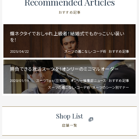
Recommended Articles
おすすめ記事
蝶ネクタイでおしゃれ上級者！結婚式でもかっこいい装い
を！
2025/04/22
スーツの着こなし・コーデ術
おすすめ記事
勝負できる就活スーツを！オンリーのミニマルオーダー
2020/01/19
スーツTips（豆知識）
オンリー編集部ニュース
おすすめ記事
スーツの着こなし・コーデ術
スーツのシーン別マナー
Shop List
店舗一覧