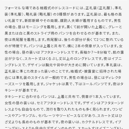
フォーマルな場である結婚式のドレスコードには、正礼装（正礼服）、準礼
装（準礼服）、略礼装（略礼服）の3種類があります。正礼装は、最も格の高
い礼装です。新郎新婦やその両親、媒酌人夫婦が着用するものです。男性
の場合、昼はモーニングを着用します。黒くて前が開いた上着に、グレーと
黒または白と黒のストライプ柄のパンツを合わせるのが基本です。また、
夜は燕尾服を着用します。燕尾服は、後ろの部分が長くて2つに割れている
のが特徴です。パンツは上着と共布で、横に2本の側章が入っています。女
性の場合、昼の装いはアフタヌーンドレスです。長袖か7～8分袖で、肌の露
出が少なく、スカート丈はくるぶし丈以上のロングドレスです。夜はイブニ
ングドレスで、デザインは胸元や背中が大きめに開いています。準礼装は、
正礼装に準じた改まった装いのことです。結婚式・披露宴に招待された場
合には準礼装のスタイルが一般的です。男性の場合は、昼にはディレクタ
ーズスーツを着用します。ジャケットは黒で、下はコールパンツです。夜はタ
キシードが基本です。
タキシードに合わせるパンツは、上着と共布で、側章が1本入っています。
女性の昼の装いは、セミアフタヌーンドレスです。デザインはアフタヌーンド
レスよりも自由なもので、流行を取り入れたものも多く見られます。ワンピ
ースやアンサンブル、セパレーツやツーピースなどがあり、スカート丈はひ
ざ丈よりも長めのものが基本です。夜の装いは、カクテルドレスです。イブ
ニングドレスよりも自由なデザインのもので、スカート丈はイブニングドレ