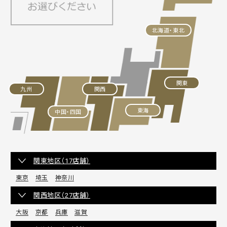
北海道・東北
関東
九州
関西
東海
中国・四国
関東地区（17店舗）
東京
埼玉
神奈川
関西地区（27店舗）
大阪
京都
兵庫
滋賀