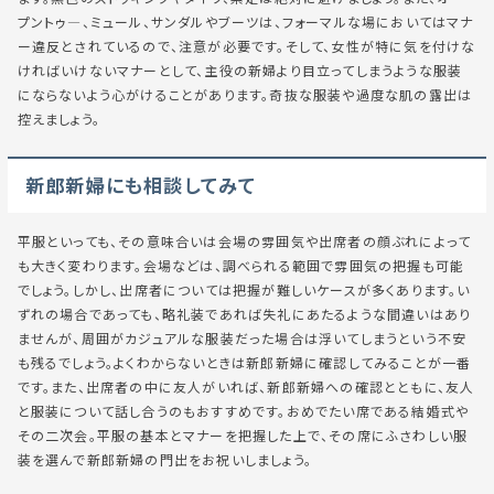
プントゥ―、ミュール、サンダルやブーツは、フォーマルな場においてはマナ
ー違反とされているので、注意が必要です。そして、女性が特に気を付けな
ければいけないマナーとして、主役の新婦より目立ってしまうような服装
にならないよう心がけることがあります。奇抜な服装や過度な肌の露出は
控えましょう。
新郎新婦にも相談してみて
平服といっても、その意味合いは会場の雰囲気や出席者の顔ぶれによって
も大きく変わります。会場などは、調べられる範囲で雰囲気の把握も可能
でしょう。しかし、出席者については把握が難しいケースが多くあります。い
ずれの場合であっても、略礼装であれば失礼にあたるような間違いはあり
ませんが、周囲がカジュアルな服装だった場合は浮いてしまうという不安
も残るでしょう。よくわからないときは新郎新婦に確認してみることが一番
です。また、出席者の中に友人がいれば、新郎新婦への確認とともに、友人
と服装について話し合うのもおすすめです。おめでたい席である結婚式や
その二次会。平服の基本とマナーを把握した上で、その席にふさわしい服
装を選んで新郎新婦の門出をお祝いしましょう。